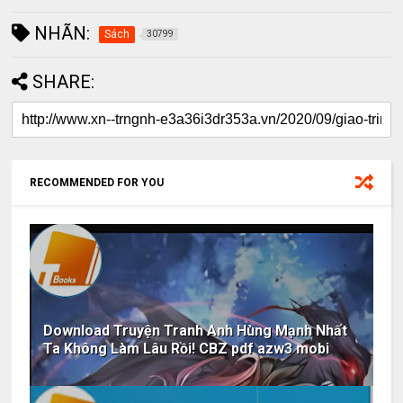
NHÃN:
Sách
30799
SHARE:
RECOMMENDED FOR YOU
Download Truyện Tranh Anh Hùng Mạnh Nhất
Ta Không Làm Lâu Rồi! CBZ pdf azw3 mobi