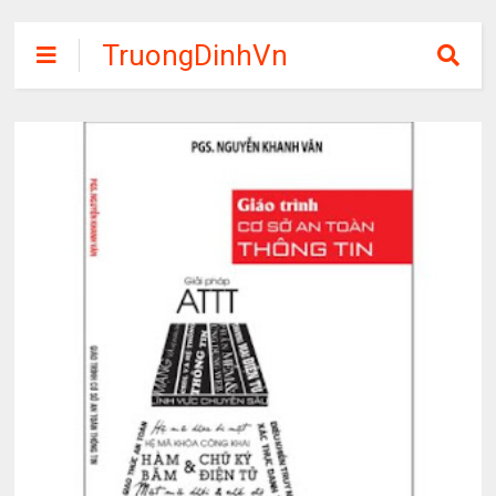
TruongDinhVn
Chia sẽ ebook,
các khóa học,
phần mềm học
tập miễn phí