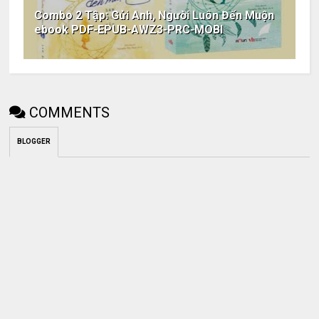
Combo 2 Tập: Gửi Anh, Người Luôn Đến Muộn
ebook PDF-EPUB-AWZ3-PRC-MOBI
COMMENTS
BLOGGER