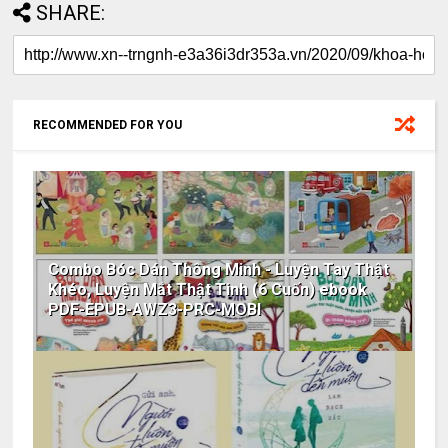
SHARE:
RECOMMENDED FOR YOU
Combo Bóc Dán Thông Minh - Luyện Tay Thật
Khéo, Luyện Mắt Thật Tinh (6 Cuốn) ebook
PDF-EPUB-AWZ3-PRC-MOBI