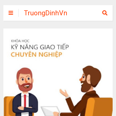
TruongDinhVn
Chia sẽ ebook,
các khóa học,
phần mềm học
tập miễn phí