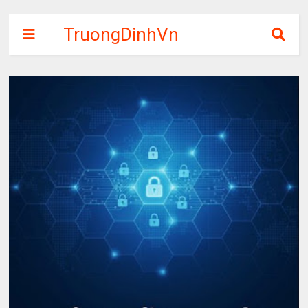
TruongDinhVn
Chia sẽ ebook,
các khóa học,
phần mềm học
tập miễn phí