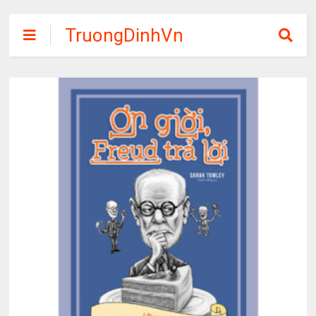
TruongDinhVn
Chia sẽ ebook,
các khóa học,
phần mềm học
tập miễn phí