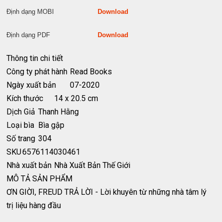
Định dạng MOBI
Download
Định dạng PDF
Download
Thông tin chi tiết
Công ty phát hành
Read Books
Ngày xuất bản
07-2020
Kích thước
14 x 20.5 cm
Dịch Giả
Thanh Hằng
Loại bìa
Bìa gập
Số trang
304
SKU
6576114030461
Nhà xuất bản
Nhà Xuất Bản Thế Giới
MÔ TẢ SẢN PHẨM
ƠN GIỜI, FREUD TRẢ LỜI - Lời khuyên từ những nhà tâm lý
trị liệu hàng đầu