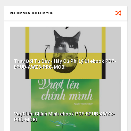
RECOMMENDED FOR YOU
Thay Đổi Tư Duy - Hãy Cứ Phi Lý Đi ebook PDF-
EPUB-AWZ3-PRC-MOBI
Vượt Lên Chính Mình ebook PDF-EPUB-AWZ3-
PRC-MOBI