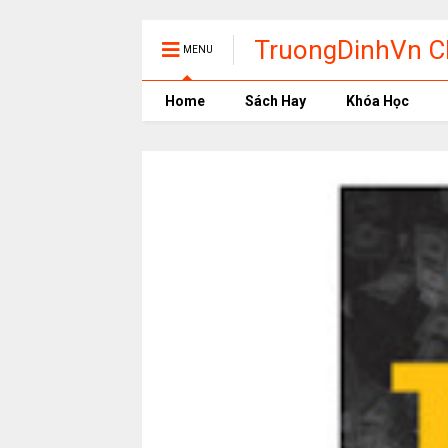
TruongDinhVn Ch
MENU
phần mềm học t
Home
Sách Hay
Khóa Học