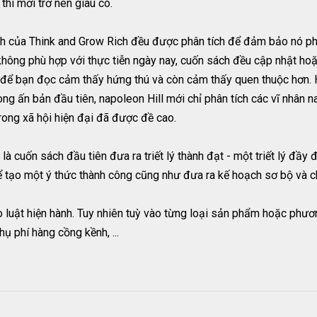
hì mới trở nên giàu có.
nh của Think and Grow Rich đều được phân tích để đảm bảo nó phù
không phù hợp với thực tiễn ngày nay, cuốn sách đều cập nhật hoặc
 để bạn đọc cảm thấy hứng thú và còn cảm thấy quen thuộc hơn. H
ng ấn bản đầu tiên, napoleon Hill mới chỉ phân tích các vĩ nhân n
trong xã hội hiện đại đã được đề cao.
à cuốn sách đầu tiên đưa ra triết lý thành đạt - một triết lý đầy 
tạo một ý thức thành công cũng như đưa ra kế hoạch sơ bộ và ch
 luật hiện hành. Tuy nhiên tuỳ vào từng loại sản phẩm hoặc phươn
ụ phí hàng cồng kềnh, ...