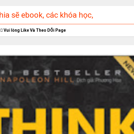
ia sẽ ebook, các khóa học,
ập miễn phí
Vui lòng Like Và Theo DÕi Page