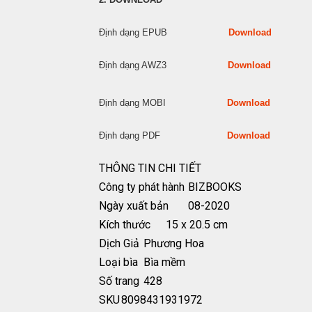
Định dạng EPUB
Download
Định dạng AWZ3
Download
Định dạng MOBI
Download
Định dạng PDF
Download
THÔNG TIN CHI TIẾT
Công ty phát hành
BIZBOOKS
Ngày xuất bản
08-2020
Kích thước
15 x 20.5 cm
Dịch Giả
Phương Hoa
Loại bìa
Bìa mềm
Số trang
428
SKU
8098431931972