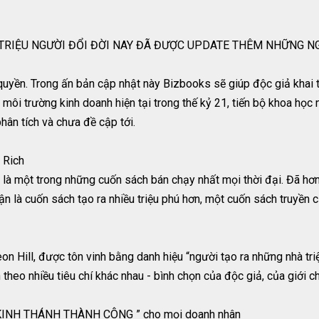
 TRIỆU NGƯỜI ĐỔI ĐỜI NAY ĐÃ ĐƯỢC UPDATE THÊM NHỮNG N
yền. Trong ấn bản cập nhật này Bizbooks sẽ giúp độc giả khai t
ôi trường kinh doanh hiện tại trong thế kỷ 21, tiến bộ khoa học 
hân tích và chưa đề cập tới.
 Rich
 là một trong những cuốn sách bán chạy nhất mọi thời đại. Đã hơ
ận là cuốn sách tạo ra nhiều triệu phú hơn, một cuốn sách truyền
on Hill, được tôn vinh bằng danh hiệu “người tạo ra những nhà tri
theo nhiều tiêu chí khác nhau - bình chọn của độc giả, của giới c
n “ KINH THÁNH THÀNH CÔNG ” cho mọi doanh nhân