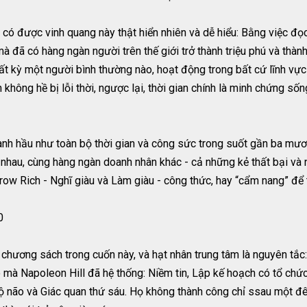
u có được vinh quang này thật hiển nhiên và dễ hiểu: Bằng việc 
đã có hàng ngàn người trên thế giới trở thành triệu phú và thành 
ất kỳ một người bình thường nào, hoạt động trong bất cứ lĩnh vực
không hề bị lỗi thời, ngược lại, thời gian chính là minh chứng s
dành hầu như toàn bộ thời gian và công sức trong suốt gần ba mư
c nhau, cùng hàng ngàn doanh nhân khác - cả những kẻ thất bại v
ow Rich - Nghĩ giàu và Làm giàu - công thức, hay “cẩm nang” để tr
0
 chương sách trong cuốn này, và hạt nhân trung tâm là nguyên tắc
 mà Napoleon Hill đã hệ thống: Niềm tin, Lập kế hoạch có tổ chức
 Bộ não và Giác quan thứ sáu. Họ không thành công chỉ ssau một đê