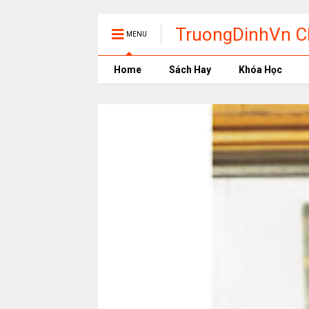
TruongDinhVn Ch
MENU
phần mềm học t
Home
Sách Hay
Khóa Học