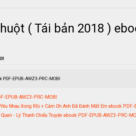
chuột ( Tái bản 2018 ) e
020
ebook PDF-EPUB-AWZ3-PRC-MOBI
 PDF-EPUB-AWZ3-PRC-MOBI
nh Yêu Nhau Xong Rồi + Cảm Ơn Anh Đã Đánh Mất Em ebook P
g Quen - Lý Thanh Chiếu Truyện ebook PDF-EPUB-AWZ3-PRC-M