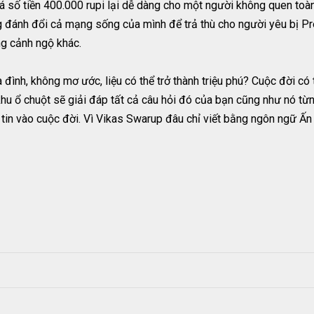
 số tiền 400.000 rupi lại dễ dàng cho một người không quen toà
ng đánh đổi cả mạng sống của mình để trả thù cho người yêu bị P
ng cảnh ngộ khác.
 đình, không mơ ước, liệu có thể trở thành triệu phú? Cuộc đời có
hu ổ chuột sẽ giải đáp tất cả câu hỏi đó của bạn cũng như nó từng
 tin vào cuộc đời. Vì Vikas Swarup đâu chỉ viết bằng ngôn ngữ Ấ