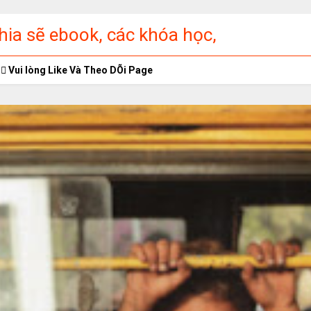
ia sẽ ebook, các khóa học,
ập miễn phí
Vui lòng Like Và Theo DÕi Page