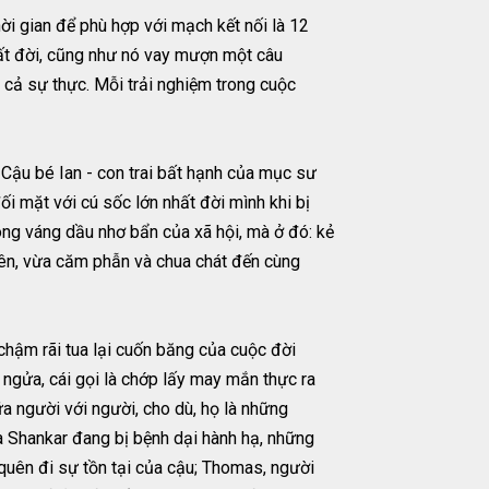
ời gian để phù hợp với mạch kết nối là 12
 rất đời, cũng như nó vay mượn một câu
 cả sự thực. Mỗi trải nghiệm trong cuộc
: Cậu bé Ian - con trai bất hạnh của mục sư
ối mặt với cú sốc lớn nhất đời mình khi bị
rong váng dầu nhơ bẩn của xã hội, mà ở đó: kẻ
hiên, vừa căm phẫn và chua chát đến cùng
 chậm rãi tua lại cuốn băng của cuộc đời
u ngửa, cái gọi là chớp lấy may mắn thực ra
ữa người với người, cho dù, họ là những
a Shankar đang bị bệnh dại hành hạ, những
 quên đi sự tồn tại của cậu; Thomas, người