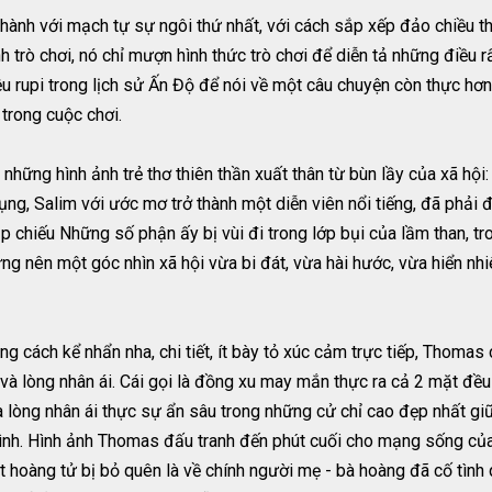
thành với mạch tự sự ngôi thứ nhất, với cách sắp xếp đảo chiều th
nh trò chơi, nó chỉ mượn hình thức trò chơi để diễn tả những điều
ệu rupi trong lịch sử Ấn Độ để nói về một câu chuyện còn thực hơn
trong cuộc chơi.
những hình ảnh trẻ thơ thiên thần xuất thân từ bùn lầy của xã hội
ụng, Salim với ước mơ trở thành một diễn viên nổi tiếng, đã phải đ
rạp chiếu Những số phận ấy bị vùi đi trong lớp bụi của lầm than, t
ựng nên một góc nhìn xã hội vừa bi đát, vừa hài hước, vừa hiển n
g cách kể nhẩn nha, chi tiết, ít bày tỏ xúc cảm trực tiếp, Thomas
ổ và lòng nhân ái. Cái gọi là đồng xu may mắn thực ra cả 2 mặt đề
à lòng nhân ái thực sự ẩn sâu trong những cử chỉ cao đẹp nhất gi
mình. Hình ảnh Thomas đấu tranh đến phút cuối cho mạng sống củ
t hoàng tử bị bỏ quên là về chính người mẹ - bà hoàng đã cố tình