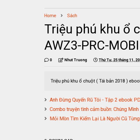
Home
Sách
Triệu phú khu ổ 
AWZ3-PRC-MOBI
0
Nhut Truong
Thứ Tư, 25 tháng 11, 2
Triệu phú khu ổ chuột ( Tái bản 2018 ) 
Anh Đừng Quyến Rũ Tôi - Tập 2 ebook
Combo truyện tình cảm buồn: Chúng Mì
Mỏi Mòn Tìm Kiếm Lại Là Người Cũ Từn