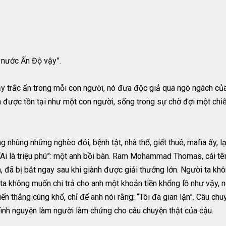
 nước Ấn Độ vậy”.
y trắc ẩn trong mỗi con người, nó đưa độc giả qua ngõ ngách của 
 được tồn tại như một con người, sống trong sự chờ đợi một chiế
 nhùng những nghèo đói, bệnh tật, nhà thổ, giết thuê, mafia ấy, lạ
g “Ai là triệu phú”: một anh bồi bàn. Ram Mohammad Thomas, cái tê
 đã bị bắt ngay sau khi giành được giải thưởng lớn. Người ta khô
 ta không muốn chi trả cho anh một khoản tiền khổng lồ như vậy, 
hiến thắng cùng khổ, chỉ để anh nói rằng: “Tôi đã gian lận”. Câu ch
 tình nguyện làm người làm chứng cho câu chuyện thật của cậu.