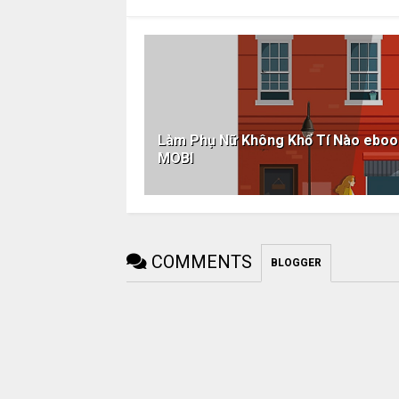
Làm Phụ Nữ Không Khổ Tí Nào eb
MOBI
COMMENTS
BLOGGER