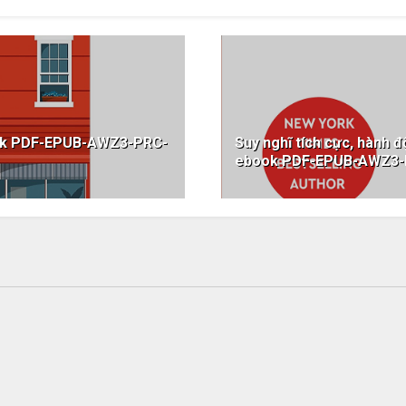
ook PDF-EPUB-AWZ3-PRC-
Suy nghĩ tích cực, hành 
ebook PDF-EPUB-AWZ3