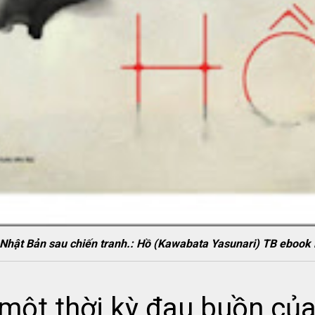
ủa Nhật Bản sau chiến tranh.: Hồ (Kawabata Yasunari) TB eb
 một thời kỳ đau buồn củ