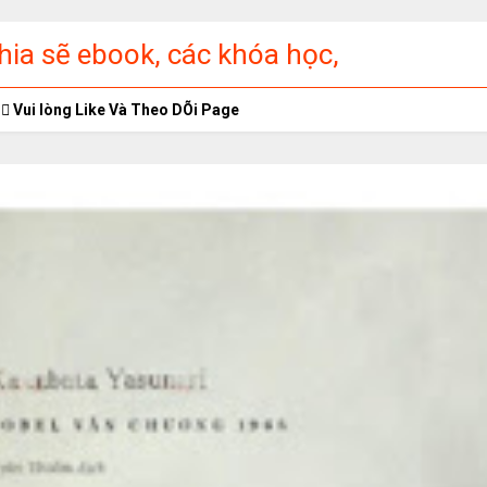
ia sẽ ebook, các khóa học,
ập miễn phí
Vui lòng Like Và Theo DÕi Page