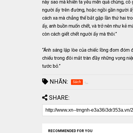
này sao mà khiến ta yêu mến quá chừng, cô gá
người ấy trên đường, hoặc ngồi gần người ấy
cách xa mà chẳng thể bắt gặp lần thứ hai tr
ấy, anh buồn muốn chết, và trở nên như kẻ m
còn cách giết chết người ấy mà thôi.”
“Ánh sáng lập lòe của chiếc lồng đom đóm đ
chiếu trong đôi mắt tràn đầy những vọng niệ
tước bỏ.”
NHÃN:
Sách
SHARE:
RECOMMENDED FOR YOU