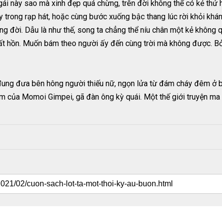
i này sao mà xinh đẹp quá chừng, trên đời không thể có kẻ thứ ha
 trong rạp hát, hoặc cùng bước xuống bậc thang lúc rời khỏi khá
ong đời. Dẫu là như thế, song ta chẳng thể níu chân một kẻ không 
ất hồn. Muốn bám theo người ấy đến cùng trời mà không được. Bởi
ung đưa bên hông người thiếu nữ, ngọn lửa từ đám cháy đêm ở b
m của Momoi Gimpei, gã đàn ông kỳ quái. Một thế giới truyện ma 