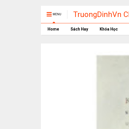
TruongDinhVn Ch
MENU
phần mềm học t
Home
Sách Hay
Khóa Học