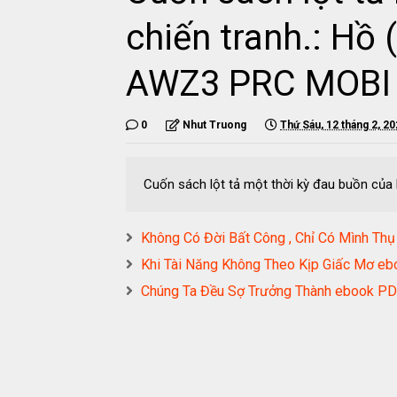
chiến tranh.: H
AWZ3 PRC MOBI
0
Nhut Truong
Thứ Sáu, 12 tháng 2, 2
Cuốn sách lột tả một thời kỳ đau buồn củ
Không Có Đời Bất Công , Chỉ Có Mình
Khi Tài Năng Không Theo Kịp Giấc Mơ
Chúng Ta Đều Sợ Trưởng Thành ebook