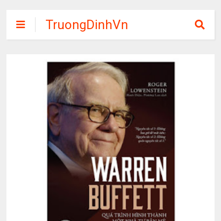
TruongDinhVn
Chia sẽ ebook,
các khóa học,
phần mềm học
tập miễn phí