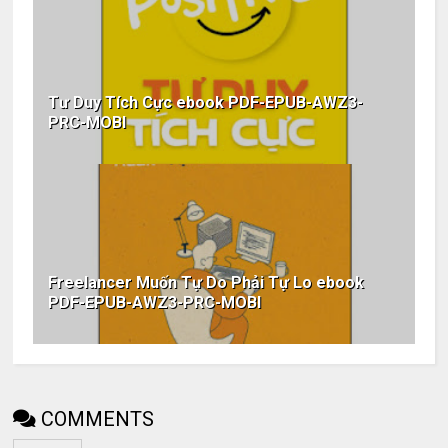
Tư Duy Tích Cực ebook PDF-EPUB-AWZ3-
PRC-MOBI
Freelancer Muốn Tự Do Phải Tự Lo ebook
PDF-EPUB-AWZ3-PRC-MOBI
COMMENTS