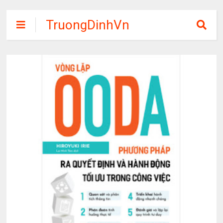
TruongDinhVn
Chia sẽ ebook,
các khóa học,
phần mềm học
tập miễn phí