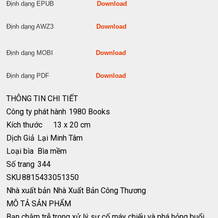
Định dạng EPUB
Download
Định dạng AWZ3
Download
Định dạng MOBI
Download
Định dạng PDF
Download
THÔNG TIN CHI TIẾT
Công ty phát hành
1980 Books
Kích thước
13 x 20 cm
Dịch Giả
Lại Minh Tâm
Loại bìa
Bìa mềm
Số trang
344
SKU
8815433051350
Nhà xuất bản
Nhà Xuất Bản Công Thương
MÔ TẢ SẢN PHẨM
Bạn chậm trễ trong xử lý sự cố máy chiếu và phá hỏng buổi