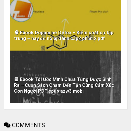
🧠 Ebook Dopamine Detox – Kiểm soát sự tập
trung – hay để nó bị đánh cắp? phần 2 pdf
📘 Ebook Tôi Ước Mình Chưa Từng Được Sinh
Ra – Cuốn Sách Chạm Đến Tận Cùng Cảm Xúc
Con Người PDF epub azw3 mobi
COMMENTS