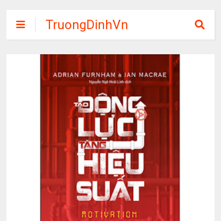
TruongDinhVn
Chia sẽ ebook,
các khóa học,
phần mềm học
tập miễn phí