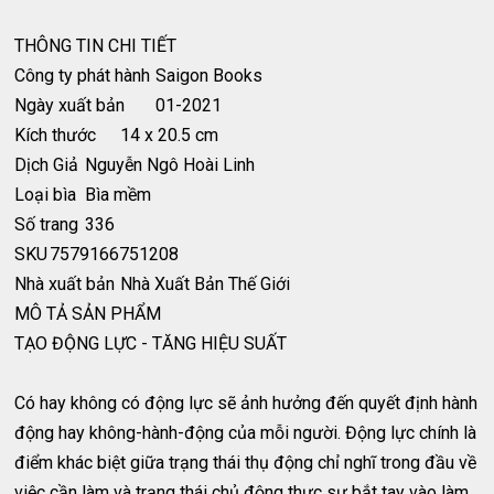
THÔNG TIN CHI TIẾT
Công ty phát hành
Saigon Books
Ngày xuất bản
01-2021
Kích thước
14 x 20.5 cm
Dịch Giả
Nguyễn Ngô Hoài Linh
Loại bìa
Bìa mềm
Số trang
336
SKU
7579166751208
Nhà xuất bản
Nhà Xuất Bản Thế Giới
MÔ TẢ SẢN PHẨM
TẠO ĐỘNG LỰC - TĂNG HIỆU SUẤT
Có hay không có động lực sẽ ảnh hưởng đến quyết định hành
động hay không-hành-động của mỗi người. Động lực chính là
điểm khác biệt giữa trạng thái thụ động chỉ nghĩ trong đầu về
việc cần làm và trạng thái chủ động thực sự bắt tay vào làm.