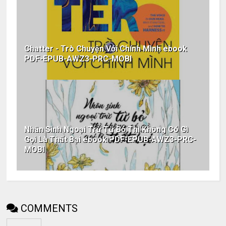
Chatter - Trò Chuyện Với Chính Mình ebook
PDF-EPUB-AWZ3-PRC-MOBI
Nhân Sinh Ngoại Trừ Từ Bỏ Thì Không Có Gì
Gọi Là Thất Bại ebook PDF-EPUB-AWZ3-PRC-
MOBI
COMMENTS