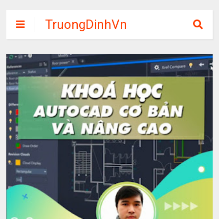
TruongDinhVn
Chia sẽ ebook,
các khóa học,
phần mềm học
tập miễn phí