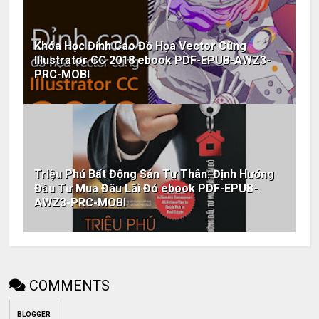
Khóa Học Đỉnh Cao Đồ Họa Vector Cùng
Illustrator CC 2018 ebook PDF-EPUB-AWZ3-
PRC-MOBI
Triệu Phú Bất Động Sản Tư Thân: Định Hướng
Đầu Tư Mua Đâu Lãi Đó ebook PDF-EPUB-
AWZ3-PRC-MOBI
COMMENTS
BLOGGER