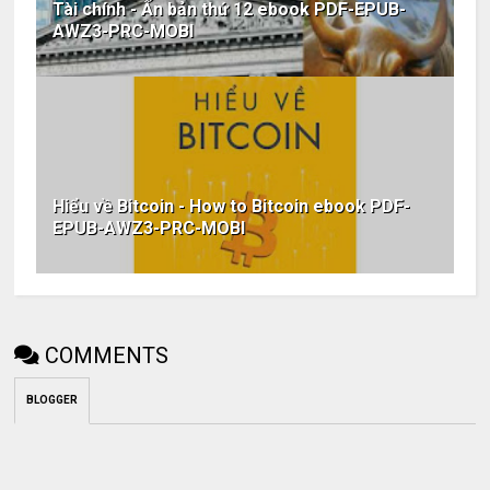
Tài chính - Ấn bản thứ 12 ebook PDF-EPUB-
AWZ3-PRC-MOBI
Hiểu về Bitcoin - How to Bitcoin ebook PDF-
EPUB-AWZ3-PRC-MOBI
COMMENTS
BLOGGER