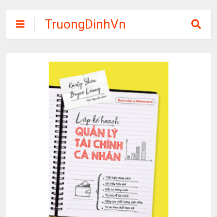
TruongDinhVn
Chia sẽ ebook,
các khóa học,
phần mềm học
tập miễn phí