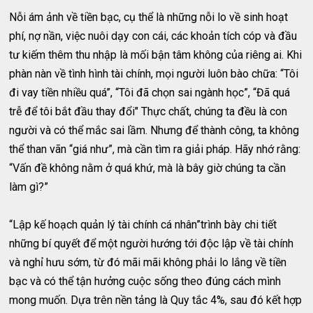
Nỗi ám ảnh về tiền bạc, cụ thể là những nỗi lo về sinh hoạt
phí, nợ nần, việc nuôi dạy con cái, các khoản tích cóp và đầu
tư kiếm thêm thu nhập là mối bận tâm không của riêng ai. Khi
phàn nàn về tình hình tài chính, mọi người luôn bào chữa: “Tôi
đi vay tiền nhiều quá”, “Tôi đã chọn sai ngành học”, “Đã quá
trễ để tôi bắt đầu thay đổi" Thực chất, chúng ta đều là con
người và có thể mắc sai lầm. Nhưng để thành công, ta không
thể than vãn “giá như”, mà cần tìm ra giải pháp. Hãy nhớ rằng:
“Vấn đề không nằm ở quá khứ, mà là bây giờ chúng ta cần
làm gì?”
“Lập kế hoạch quản lý tài chính cá nhân”trình bày chi tiết
những bí quyết để một người hướng tới độc lập về tài chính
và nghỉ hưu sớm, từ đó mãi mãi không phải lo lắng về tiền
bạc và có thể tận hưởng cuộc sống theo đúng cách mình
mong muốn. Dựa trên nền tảng là Quy tắc 4%, sau đó kết hợp