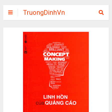
TruongDinhVn
Chia sẽ ebook,
các khóa học,
phần mềm học
tập miễn phí