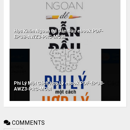
Học Khôn Ngoan Để Dẫn Đầu ebook PDF-
EPUB-AWZ3-PRC-MOBI
Phi Lý Một Cách Hợp Lý ebook PDF-EPUB-
AWZ3-PRC-MOBI
COMMENTS