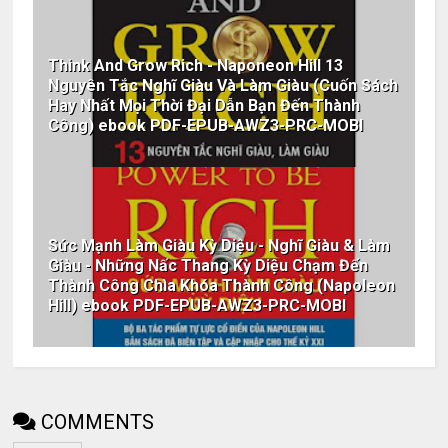
Think And Grow Rich - Naponeon Hill 13
Nguyên Tắc Nghĩ Giàu Và Làm Giàu (Cuốn Sách
Hay Nhất Mọi Thời Đại Dẫn Bạn Đến Thành
Công) ebook PDF-EPUB-AWZ3-PRC-MOBI
Sức Mạnh Làm Giàu Kỳ Diệu - Nghĩ Giàu & Làm
Giàu - Những Nấc Thang Kỳ Diệu Chạm Đến
Thành Công Chìa Khóa Thành Công (Napoleon
Hill) ebook PDF-EPUB-AWZ3-PRC-MOBI
COMMENTS