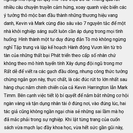
nhiều câu chuyện truyền cảm hứng, xoay quanh việc biến các
ý tưởng thô mộc ban đầu thành những thương hiệu vang
danh, Kevin và Mark cùng đào sâu vào 7 nguyên tắc để một
nhà khởi nghiệp sáng suốt luôn cần áp dụng trong mọi tình
huống: Hình thành một tư duy đúng đắn Tò mò không ngừng
nghỉ Tập trung và lập kế hoạch Hành động Vươn lên từ trò
tàn của những thất bại Phát triển theo cấp số nhân chứ
không theo mô hình tuyến tính Xây dựng đội ngũ trong mơ
Rất dễ để viết ra các gạch đầu dòng, nhưng công thức tưởng
chừng ngắn gọn này, thực chất, là các đúc rút to lớn nhất sau
hàng chục năm chinh chiến của cả Kevin Harrington lẫn Mark
Timm. Bên cạnh việc tiết lộ bí quyết để nắm bắt những cơ hội
ngàn vàng và tận dụng nhân tài ở đúng nơi, vào đúng lúc, hai
tác giả cũng không ngần ngại chia sẻ những sai lầm mà họ
đã mắc phải trong sự nghiệp. Khi lật từng trang của cuốn
sách vừa mạch lạc đầy khoa học, vừa hết sức gần gũi này,