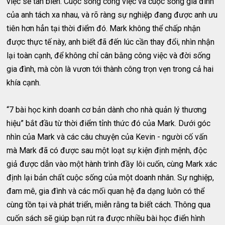
việc sẽ tan biến. Cuộc sống công việc và cuộc sống gia đình
của anh tách xa nhau, và rõ ràng sự nghiệp đang được anh ưu
tiên hơn hẳn tại thời điểm đó. Mark không thể chấp nhận
được thực tế này, anh biết đã đến lúc cần thay đổi, nhìn nhận
lại toàn cạnh, để không chỉ cân bằng công việc và đời sống
gia đình, mà còn là vươn tới thành công trọn vẹn trong cả hai
khía cạnh.
“7 bài học kinh doanh cơ bản dành cho nhà quản lý thương
hiệu” bắt đầu từ thời điểm tỉnh thức đó của Mark. Dưới góc
nhìn của Mark và các câu chuyện của Kevin - người cố vấn
mà Mark đã có được sau một loạt sự kiện định mệnh, độc
giả được dẫn vào một hành trình đầy lôi cuốn, cùng Mark xác
định lại bản chất cuộc sống của một doanh nhân. Sự nghiệp,
đam mê, gia đình và các mối quan hệ đa dạng luôn có thể
cùng tồn tại và phát triển, miễn rằng ta biết cách. Thông qua
cuốn sách sẽ giúp bạn rút ra được nhiều bài học điển hình