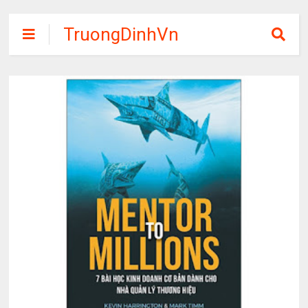
TruongDinhVn
Chia sẽ ebook,
các khóa học,
phần mềm học
tập miễn phí