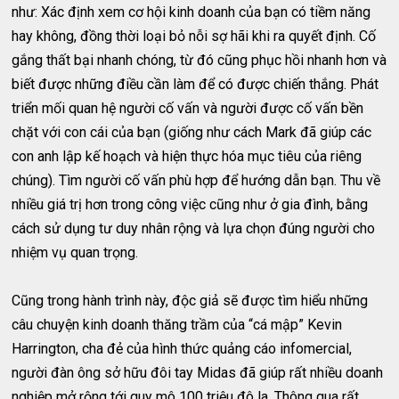
như: Xác định xem cơ hội kinh doanh của bạn có tiềm năng
hay không, đồng thời loại bỏ nỗi sợ hãi khi ra quyết định. Cố
gắng thất bại nhanh chóng, từ đó cũng phục hồi nhanh hơn và
biết được những điều cần làm để có được chiến thắng. Phát
triển mối quan hệ người cố vấn và người được cố vấn bền
chặt với con cái của bạn (giống như cách Mark đã giúp các
con anh lập kế hoạch và hiện thực hóa mục tiêu của riêng
chúng). Tìm người cố vấn phù hợp để hướng dẫn bạn. Thu về
nhiều giá trị hơn trong công việc cũng như ở gia đình, bằng
cách sử dụng tư duy nhân rộng và lựa chọn đúng người cho
nhiệm vụ quan trọng.
Cũng trong hành trình này, độc giả sẽ được tìm hiểu những
câu chuyện kinh doanh thăng trầm của “cá mập” Kevin
Harrington, cha đẻ của hình thức quảng cáo infomercial,
người đàn ông sở hữu đôi tay Midas đã giúp rất nhiều doanh
nghiệp mở rộng tới quy mô 100 triệu đô la. Thông qua rất