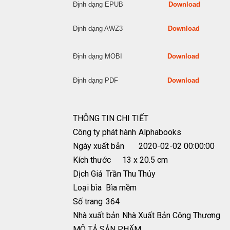
Định dạng EPUB
Download
Định dạng AWZ3
Download
Định dạng MOBI
Download
Định dạng PDF
Download
THÔNG TIN CHI TIẾT
Công ty phát hành
Alphabooks
Ngày xuất bản
2020-02-02 00:00:00
Kích thước
13 x 20.5 cm
Dịch Giả
Trần Thu Thủy
Loại bìa
Bìa mềm
Số trang
364
Nhà xuất bản
Nhà Xuất Bản Công Thương
MÔ TẢ SẢN PHẨM