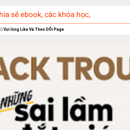
ia sẽ ebook, các khóa học,
ập miễn phí
Vui lòng Like Và Theo DÕi Page