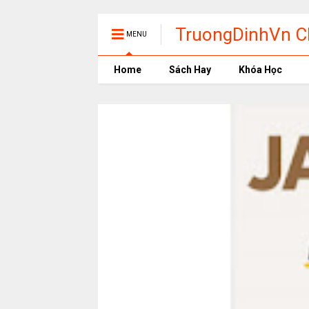
TruongDinhVn Ch
MENU
phần mềm học t
Home
Sách Hay
Khóa Học