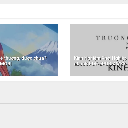
 dễ thương, được chưa?
Kinh Nghiệm Khởi Nghiệp
-MOBI
ebook PDF-EPUB-AWZ3