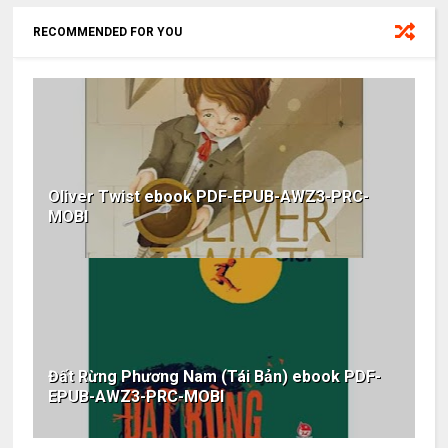
RECOMMENDED FOR YOU
Oliver Twist ebook PDF-EPUB-AWZ3-PRC-
MOBI
Đất Rừng Phương Nam (Tái Bản) ebook PDF-
EPUB-AWZ3-PRC-MOBI