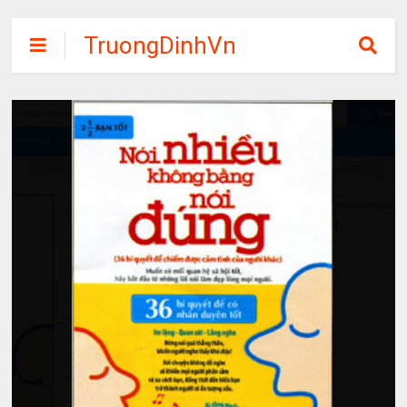
TruongDinhVn
Chia sẽ ebook,
các khóa học,
phần mềm học
tập miễn phí