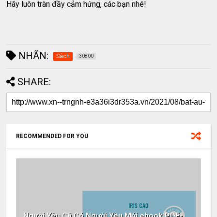
Hãy luôn tràn đầy cảm hứng, các bạn nhé!
NHÃN:
Sách
30800
SHARE:
RECOMMENDED FOR YOU
Người Yêu Cũ Có Người Yêu Mới ebook PDF-