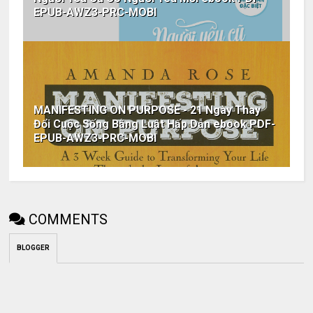
EPUB-AWZ3-PRC-MOBI
MANIFESTING ON PURPOSE - 21 Ngày Thay
Đổi Cuộc Sống Bằng Luật Hấp Dẫn ebook PDF-
EPUB-AWZ3-PRC-MOBI
COMMENTS
BLOGGER