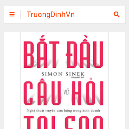
TruongDinhVn
Chia sẽ ebook,
các khóa học,
phần mềm học
tập miễn phí