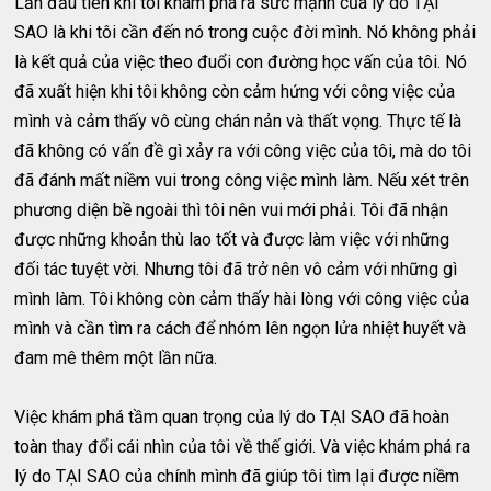
Lần đầu tiên khi tôi khám phá ra sức mạnh của lý do TẠI
SAO là khi tôi cần đến nó trong cuộc đời mình. Nó không phải
là kết quả của việc theo đuổi con đường học vấn của tôi. Nó
đã xuất hiện khi tôi không còn cảm hứng với công việc của
mình và cảm thấy vô cùng chán nản và thất vọng. Thực tế là
đã không có vấn đề gì xảy ra với công việc của tôi, mà do tôi
đã đánh mất niềm vui trong công việc mình làm. Nếu xét trên
phương diện bề ngoài thì tôi nên vui mới phải. Tôi đã nhận
được những khoản thù lao tốt và được làm việc với những
đối tác tuyệt vời. Nhưng tôi đã trở nên vô cảm với những gì
mình làm. Tôi không còn cảm thấy hài lòng với công việc của
mình và cần tìm ra cách để nhóm lên ngọn lửa nhiệt huyết và
đam mê thêm một lần nữa.
Việc khám phá tầm quan trọng của lý do TẠI SAO đã hoàn
toàn thay đổi cái nhìn của tôi về thế giới. Và việc khám phá ra
lý do TẠI SAO của chính mình đã giúp tôi tìm lại được niềm