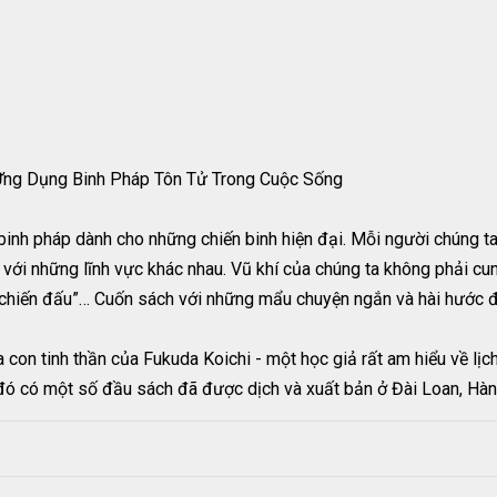
 Ứng Dụng Binh Pháp Tôn Tử Trong Cuộc Sống
ộ binh pháp dành cho những chiến binh hiện đại. Mỗi người chúng t
với những lĩnh vực khác nhau. Vũ khí của chúng ta không phải cung 
 “chiến đấu”… Cuốn sách với những mẩu chuyện ngắn và hài hước để
a con tinh thần của Fukuda Koichi - một học giả rất am hiểu về lị
g đó có một số đầu sách đã được dịch và xuất bản ở Đài Loan, H