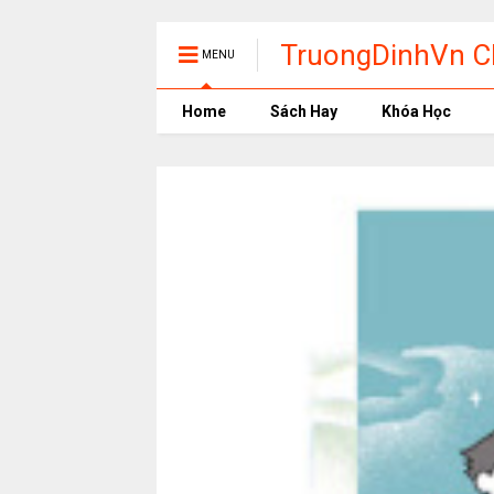
TruongDinhVn Ch
MENU
phần mềm học t
Home
Sách Hay
Khóa Học