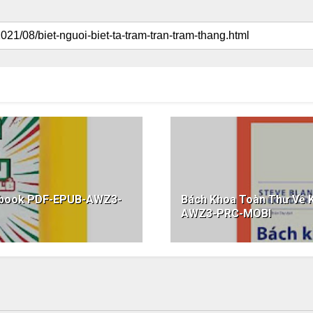
 ebook PDF-EPUB-AWZ3-
Bách Khoa Toàn Thư Về 
AWZ3-PRC-MOBI