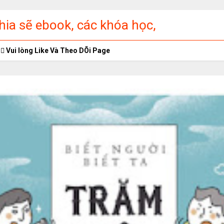
ia sẽ ebook, các khóa học,
ập miễn phí
Vui lòng Like Và Theo DÕi Page