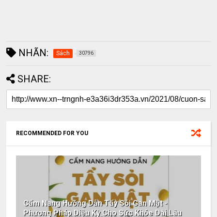
NHÃN:
Sách
30796
SHARE:
RECOMMENDED FOR YOU
Cẩm Nang Hướng Dẫn Tẩy Sỏi Gan Mật -
Phương Pháp Diệu Kỳ Cho Sức Khỏe Dài Lâu