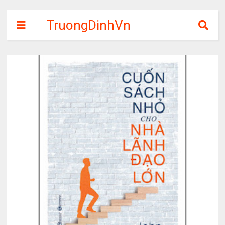
TruongDinhVn
Chia sẽ ebook,
các khóa học,
phần mềm học
tập miễn phí