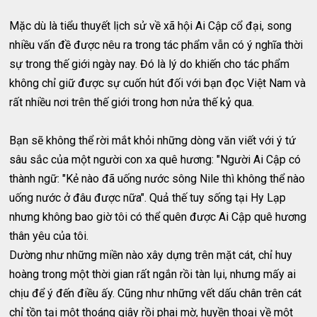
Mặc dù là tiểu thuyết lịch sử về xã hội Ai Cập cổ đại, song
nhiều vấn đề được nêu ra trong tác phẩm vẫn có ý nghĩa thời
sự trong thế giới ngày nay. Đó là lý do khiến cho tác phẩm
không chỉ giữ được sự cuốn hút đối với bạn đọc Việt Nam và
rất nhiều nơi trên thế giới trong hơn nửa thế kỷ qua.
Bạn sẽ không thể rời mắt khỏi những dòng văn viết với ý tứ
sâu sắc của một người con xa quê hương: "Người Ai Cập có
thành ngữ: "Kẻ nào đã uống nước sông Nile thì không thể nào
uống nước ở đâu được nữa". Quả thế tuy sống tại Hy Lạp
nhưng không bao giờ tôi có thể quên được Ai Cập quê hương
thân yêu của tôi.
Dường như những miền nào xây dựng trên mặt cát, chỉ huy
hoàng trong một thời gian rất ngắn rồi tàn lụi, nhưng mấy ai
chịu để ý đến điều ấy. Cũng như những vết dấu chân trên cát
chỉ tồn tại một thoáng giây rồi phai mờ, huyền thoại về một