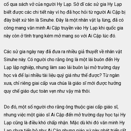
cổ qua sách vở của người Hy Lạp. Sở dĩ các sử gia Hy Lạp
biết được các chi tiết này vì họ đã học hỏi từ người Ai Cập bị
đày biệt xứ tên là Sinuhe. Đây là một nhân vật lạ lùng, đã có
công mang văn minh Ai Cập truyền vào Hy Lạp khi quốc gia
này còn ở tình trạng kém mở mang so với Ai Cập lúc đó.
Các sử gia ngày nay đã đưa ra nhiều giả thuyết về nhân vật
Sinuhe này. Có người cho rằng ông là một lái buôn đến Hy
Lạp lập nghiệp, nhưng làm sao lái buôn lại mở trường dạy
học và để lại nhiều tài liệu quý giá như thế được? Từ ngàn
xưa, chỉ riêng giai cấp vua chúa là giáo sĩ mới được hưởng
quy chế giáo dục toàn vẹn như vậy mà thôi.
Do đó, một số người cho rằng ông thuộc giai cấp giáo sĩ,
nhưng việc một giáo sĩ Ai Cập đến mở trường dạy học tại Hy
Lạp cũng là điều khó chấp nhận. Mặc dù khi đó văn minh Hy
Lạp chưa tiến bộ như Ai Cập nhưng giáo xứ này phát triển rất