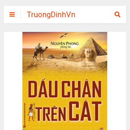
TruongDinhVn
Chia sẽ ebook,
các khóa học,
phần mềm học
tập miễn phí