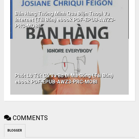
Bán Hàng Thông Minh Qua Điện Thoại Và
Internet (Tái Bản) ebook PDF-EPUB-AWZ3-
PRC-MOBI
Phớt Lờ Tất Cả Và Bơ Đi Mà Sống (Tái Bản)
ebook PDF-EPUB-AWZ3-PRC-MOBI
COMMENTS
BLOGGER