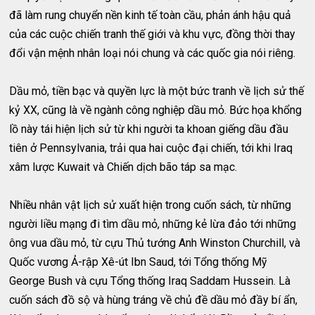
đã làm rung chuyển nền kinh tế toàn cầu, phản ánh hậu quả
của các cuộc chiến tranh thế giới và khu vực, đồng thời thay
đổi vận mệnh nhân loại nói chung và các quốc gia nói riêng.
Dầu mỏ, tiền bạc và quyền lực là một bức tranh về lịch sử thế
kỷ XX, cũng là về ngành công nghiệp dầu mỏ. Bức họa khổng
lồ này tái hiện lịch sử từ khi người ta khoan giếng dầu đầu
tiên ở Pennsylvania, trải qua hai cuộc đại chiến, tới khi Iraq
xâm lược Kuwait và Chiến dịch bão táp sa mạc.
Nhiều nhân vật lịch sử xuất hiện trong cuốn sách, từ những
người liều mạng đi tìm dầu mỏ, những kẻ lừa đảo tới những
ông vua dầu mỏ, từ cựu Thủ tướng Anh Winston Churchill, và
Quốc vương Ả-rập Xê-út Ibn Saud, tới Tổng thống Mỹ
George Bush và cựu Tổng thống Iraq Saddam Hussein. Là
cuốn sách đồ sộ và hùng tráng về chủ đề dầu mỏ đầy bí ẩn,