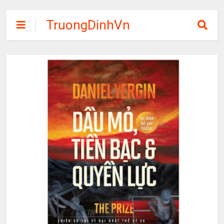
TruongDinhVn
Chia sẽ ebook,
các khóa học,
phần mềm học
tập miễn phí