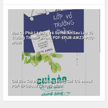
Bạn Có Phải Là Đứa Trẻ Sợ Hãi Ẩn Sau Lớp Vỏ
Trưởng Thành? ebook PDF-EPUB-AWZ3-PRC-
MOBI
Chỉ Bảo Thì Được Nhưng Đừng Chỉ Trỏ ebook
PDF-EPUB-AWZ3-PRC-MOBI