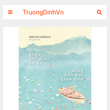
TruongDinhVn
Chia sẽ ebook,
các khóa học,
phần mềm học
tập miễn phí