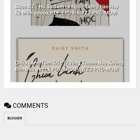
Sách AZ - Hồ Sơ Tâm Lý Học - Tâm Thần Hay
Kẻ Điên ebook PDF-EPUB-AWZ3-PRC-MOBI
Chữa Lành Tâm Trí - Trưởng Thành Nào Không
Đớn Đau ebook PDF-EPUB-AWZ3-PRC-MOBI
COMMENTS
BLOGGER