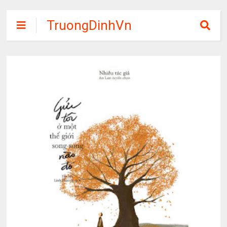
TruongDinhVn
Chia sẽ ebook,
các khóa học,
phần mềm học
tập miễn phí