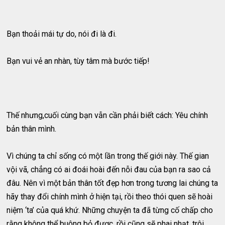
Bạn thoải mái tự do, nói đi là đi.
Bạn vui vẻ an nhàn, tùy tâm mà bước tiếp!
Thế nhưng,cuối cùng bạn vẫn cần phải biết cách: Yêu chính
bản thân mình.
Vì chúng ta chỉ sống có một lần trong thế giới này. Thế gian
vội vã, chẳng có ai đoái hoài đến nỗi đau của bạn ra sao cả
đâu. Nên vì một bản thân tốt đẹp hơn trong tương lai chúng ta
hãy thay đổi chính mình ở hiện tại, rồi theo thói quen sẽ hoài
niệm ‘ta’ của quá khứ. Những chuyện ta đã từng cố chấp cho
rằng không thể buông bỏ được, rồi cũng sẽ phai nhạt, trôi