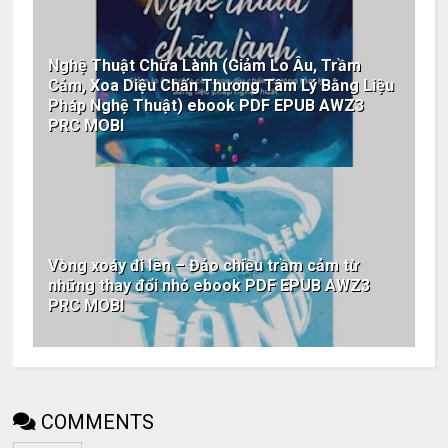
Nghệ Thuật Chữa Lành (Giảm Lo Âu, Trầm
Cảm, Xoa Diệu Chấn Thương Tâm Lý Bằng Liệu
Pháp Nghệ Thuật) ebook PDF EPUB AWZ3
PRC MOBI
Vòng xoáy đi lên – Đảo chiều trầm cảm từ
những thay đổi nhỏ ebook PDF EPUB AWZ3
PRC MOBI
COMMENTS