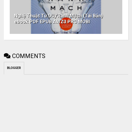
Nghệ Thuật Tư Duy Rành Mạch (Tái Bản)
ebook PDF EPUB AWZ3 PRC MOBI
COMMENTS
BLOGGER