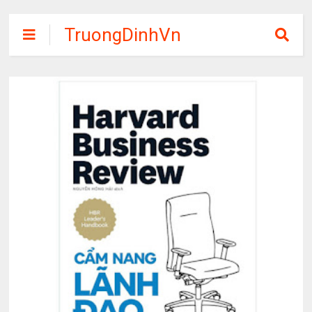
TruongDinhVn
Chia sẽ ebook,
các khóa học,
phần mềm học
tập miễn phí