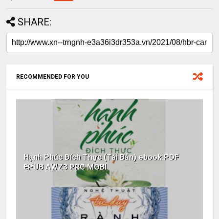
SHARE:
RECOMMENDED FOR YOU
Hạnh Phúc Đích Thực (Tái Bản) ebook PDF
EPUB AWZ3 PRC MOBI