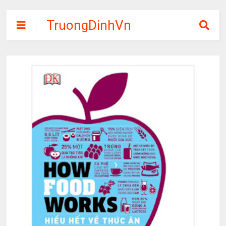
TruongDinhVn
Chia sẽ ebook,
các khóa học,
phần mềm học
tập miễn phí