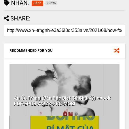
NHÃN:
Sách
30796
SHARE:
RECOMMENDED FOR YOU
Ẩn Ức Trắng (Bản Đặc Biệt Có Chữ Ký) ebook
PDF-EPUB-AWZ3-PRC-MOBI