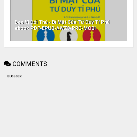
Đọc Vị Đối Thủ - Bí Mật Của Tư Duy Tỉ Phú
ebook PDF-EPUB-AWZ3-PRC-MOBI
COMMENTS
BLOGGER