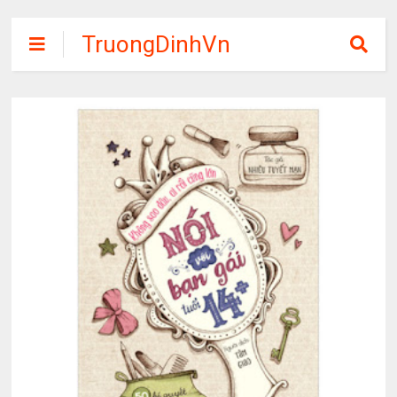
TruongDinhVn
Chia sẽ ebook,
các khóa học,
phần mềm học
tập miễn phí