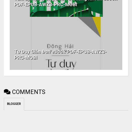
PDF-EPUB-AWZ3-PRC-MOBI
Tư Duy Giản Đơn ebook PDF-EPUB-AWZ3-
PRC-MOBI
COMMENTS
BLOGGER