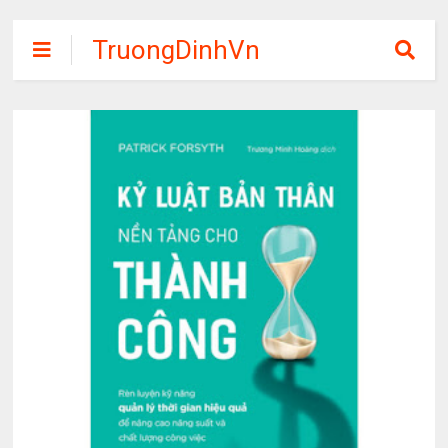
TruongDinhVn
Chia sẽ ebook,
các khóa học,
phần mềm học
tập miễn phí