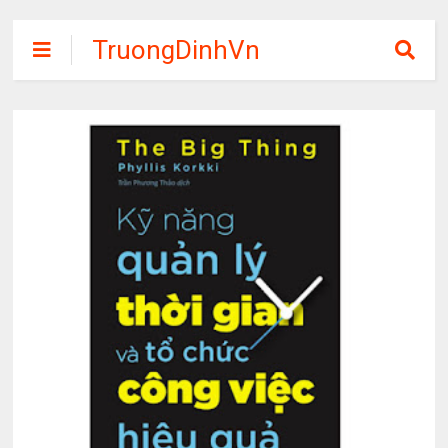
TruongDinhVn
Chia sẽ ebook,
các khóa học,
phần mềm học
tập miễn phí