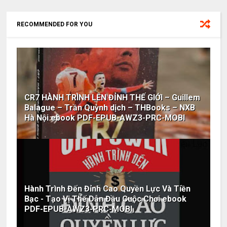
RECOMMENDED FOR YOU
CR7 HÀNH TRÌNH LÊN ĐỈNH THẾ GIỚI – Guillem
Balague – Trần Quỳnh dịch – THBooks – NXB
Hà Nội ebook PDF-EPUB-AWZ3-PRC-MOBI
Hành Trình Đến Đỉnh Cao Quyền Lực Và Tiền
Bạc - Tạo Vị Thế Dẫn Đầu Cuộc Chơi ebook
PDF-EPUB-AWZ3-PRC-MOBI