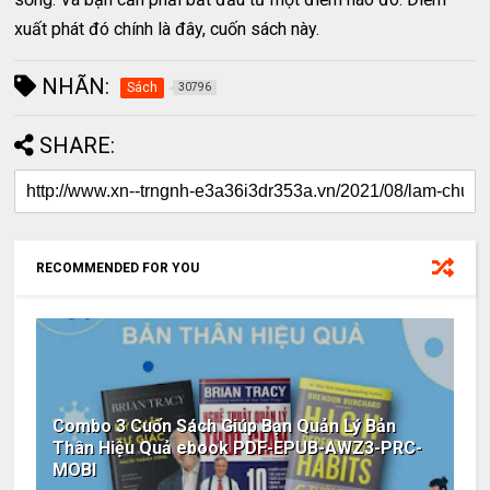
xuất phát đó chính là đây, cuốn sách này.
NHÃN:
Sách
30796
SHARE:
RECOMMENDED FOR YOU
Combo 3 Cuốn Sách Giúp Bạn Quản Lý Bản
Thân Hiệu Quả ebook PDF-EPUB-AWZ3-PRC-
MOBI