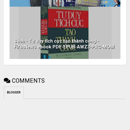
Sách - Tư duy tích cực tạo thành công -
FirstNews ebook PDF-EPUB-AWZ3-PRC-MOBI
COMMENTS
BLOGGER