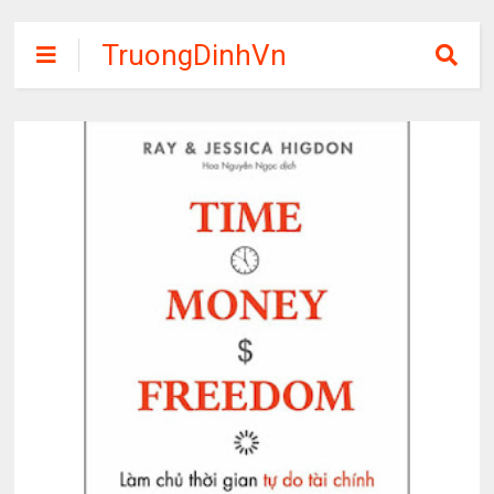
TruongDinhVn
Chia sẽ ebook,
các khóa học,
phần mềm học
tập miễn phí