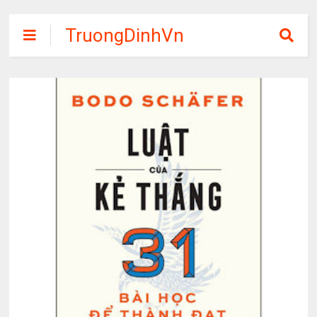
TruongDinhVn
Chia sẽ ebook,
các khóa học,
phần mềm học
tập miễn phí