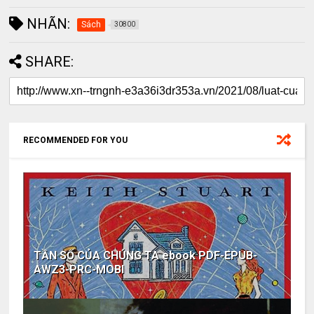
NHÃN:
Sách
30800
SHARE:
RECOMMENDED FOR YOU
TẦN SỐ CỦA CHÚNG TA ebook PDF-EPUB-
AWZ3-PRC-MOBI