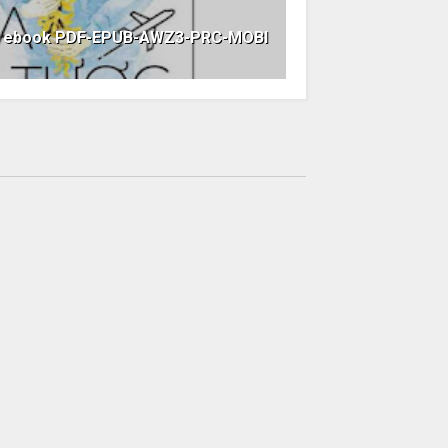
ớc ebook PDF-EPUB-AWZ3-PRC-MOBI