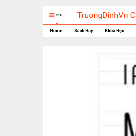
TruongDinhVn Ch
MENU
phần mềm học t
Home
Sách Hay
Khóa Học