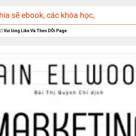
ia sẽ ebook, các khóa học,
ập miễn phí
Vui lòng Like Và Theo DÕi Page