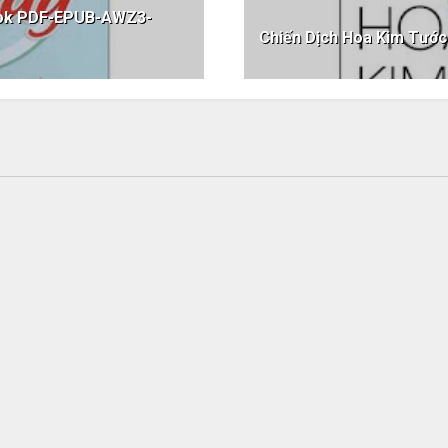
ook PDF-EPUB-AWZ3-
Chiến Dịch Hoa Kim Tư