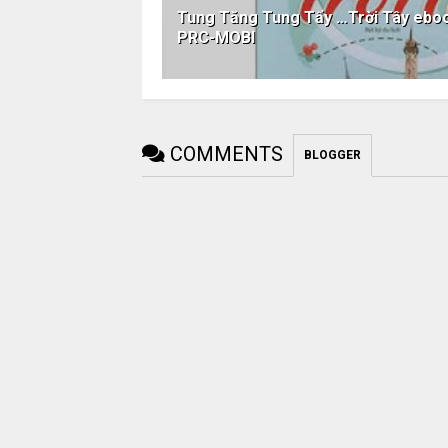
Tung Tăng Tung Tẩy …Trời Tây eb
PRC-MOBI
COMMENTS
BLOGGER