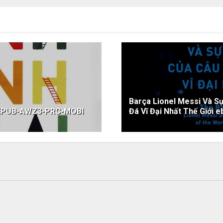
Barça Lionel Messi Và S
F-EPUB-AWZ3-PRC-MOBI
Đá Vĩ Đại Nhất Thế Giớ