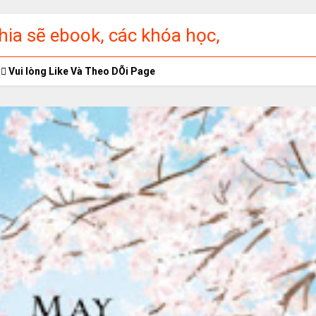
ia sẽ ebook, các khóa học,
ập miễn phí
Vui lòng Like Và Theo DÕi Page