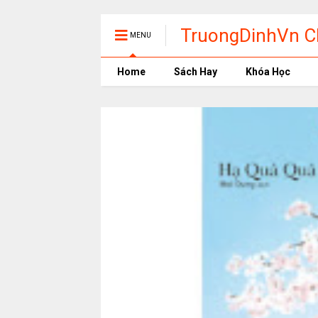
TruongDinhVn Ch
MENU
phần mềm học t
Home
Sách Hay
Khóa Học