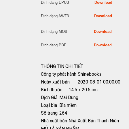
Định dạng EPUB
Download
Định dạng AWZ3
Download
Định dạng MOBI
Download
Định dạng PDF
Download
THÔNG TIN CHI TIẾT
Công ty phát hành
Shinebooks
Ngày xuất bản
2020-08-01 00:00:00
Kích thước
14.5 x 20.5 cm
Dịch Giả
Mai Dung
Loại bìa
Bìa mềm
Số trang
264
Nhà xuất bản
Nhà Xuất Bản Thanh Niên
MÔ TẢ SẢN PHẨM