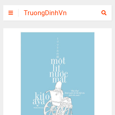
TruongDinhVn
Chia sẽ ebook,
các khóa học,
phần mềm học
tập miễn phí