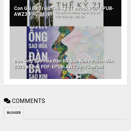
Con Gái Bà Triệu Thế Kỷ 21 ebook PDF-EPUB-
AWZ3-PRC-MOBI
Đàn Ông Sao Hỏa Đàn Bà Sao Kim - Phiên Bản
2020 ebook PDF-EPUB-AWZ3-PRC-MOBI
COMMENTS
BLOGGER