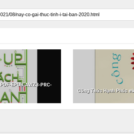
k PDF-EPUB-AWZ3-PRC-
Công Thức Hạnh Phúc 