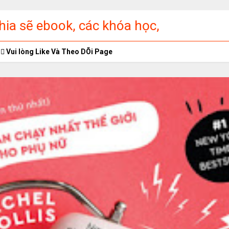
ia sẽ ebook, các khóa học,
ập miễn phí
Vui lòng Like Và Theo DÕi Page