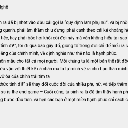
Nghệ
h ra đã bị nhét vào đầu cái gọi là “quy định làm phụ nữ”, và bị nh
 quanh, phải âm thầm chịu đựng, phải canh theo cái kẻ choáng hết
tiếc, hay phải bốc hơi khỏi cõi đời này mà vẫn không hiểu tại sao
ỉnh đi!”, tôi đi qua bao gãy đổ, giông tố trong đời chỉ để hiểu ra r
bằng của chính mình, về định nghĩa như thế nào là hạnh phúc.
uôn mẫu cho tất cả mọi người. Mỗi chúng ta là một bản thể rất độc
ể vừa vặn với thiết kế cá nhân mà ta tự mình vẽ ra cho bản thân mìn
ỡ òa của chính trái tim ta.
i, thức tỉnh đi!” sẽ thay đổi cuộc đời của nhiều phụ nữ, và tiếp t
ess is the end game – Cuối cùng, ta sinh ra là để tìm thấy hạnh p
g bước đầu tiên, và hẹn các bạn ở một miền hạnh phúc chỉ cách c