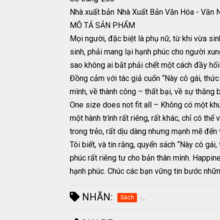
Nhà xuất bản
Nhà Xuất Bản Văn Hóa - Văn 
MÔ TẢ SẢN PHẨM
Mọi người, đặc biệt là phụ nữ, từ khi vừa sin
sinh, phải mang lại hạnh phúc cho người xung
sao không ai bắt phải chết một cách đầy hối 
Đồng cảm với tác giả cuốn “Này cô gái, thức t
mình, về thành công – thất bại, về sự thăng 
One size does not fit all – Không có một kh
một hành trình rất riêng, rất khác, chỉ có th
trong trẻo, rất dịu dàng nhưng mạnh mẽ đến v
Tôi biết, và tin rằng, quyển sách “Này cô gá
phúc rất riêng tư cho bản thân mình. Happin
hạnh phúc. Chúc các bạn vững tin bước nhữn
NHÃN:
Sách