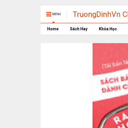
TruongDinhVn Ch
MENU
phần mềm học t
Home
Sách Hay
Khóa Học