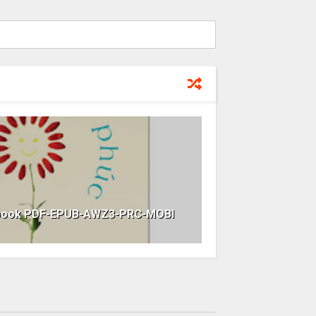
ebook PDF-EPUB-AWZ3-PRC-MOBI