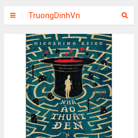
TruongDinhVn
Chia sẽ ebook,
các khóa học,
phần mềm học
tập miễn phí