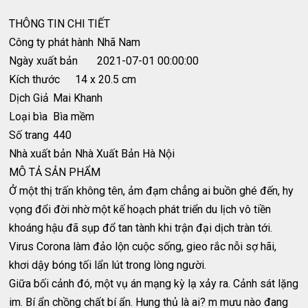
THÔNG TIN CHI TIẾT
Công ty phát hành
Nhã Nam
Ngày xuất bản
2021-07-01 00:00:00
Kích thước
14 x 20.5 cm
Dịch Giả
Mai Khanh
Loại bìa
Bìa mềm
Số trang
440
Nhà xuất bản
Nhà Xuất Bản Hà Nội
MÔ TẢ SẢN PHẨM
Ở một thị trấn không tên, ảm đạm chẳng ai buồn ghé đến, hy
vọng đổi đời nhờ một kế hoạch phát triển du lịch vô tiền
khoáng hậu đã sụp đổ tan tành khi trận đại dịch tràn tới.
Virus Corona làm đảo lộn cuộc sống, gieo rắc nỗi sợ hãi,
khơi dậy bóng tối lẩn lút trong lòng người.
Giữa bối cảnh đó, một vụ án mạng kỳ lạ xảy ra. Cảnh sát lặng
im. Bí ẩn chồng chất bí ẩn. Hung thủ là ai? m mưu nào đang