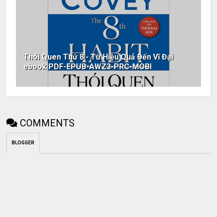
Thói Quen Thứ 8 - Từ Hiệu Quả Đến Vĩ Đại
ebook PDF-EPUB-AWZ3-PRC-MOBI
COMMENTS
BLOGGER