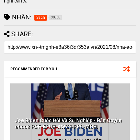
nghi can X.
NHÃN:
Sách
30800
SHARE:
RECOMMENDED FOR YOU
Joe Biden Cuộc Đời Và Sự Nghiệp - Bản Quyền
ebook PDF-EPUB-AWZ3-PRC-MOBI