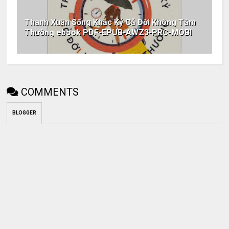
Thanh Xuân Sống Khắc Kỷ Cả Đời Không Tầm
Thường ebook PDF-EPUB-AWZ3-PRC-MOBI
COMMENTS
BLOGGER