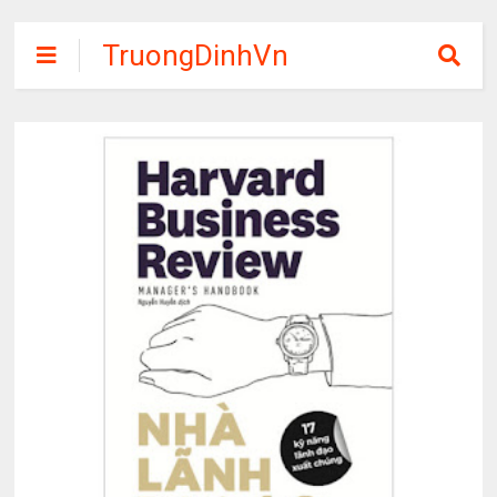
TruongDinhVn
Chia sẽ ebook,
các khóa học,
phần mềm học
tập miễn phí