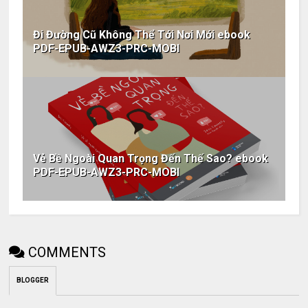
Đi Đường Cũ Không Thể Tới Nơi Mới ebook
PDF-EPUB-AWZ3-PRC-MOBI
Vẻ Bề Ngoài Quan Trọng Đến Thế Sao? ebook
PDF-EPUB-AWZ3-PRC-MOBI
COMMENTS
BLOGGER