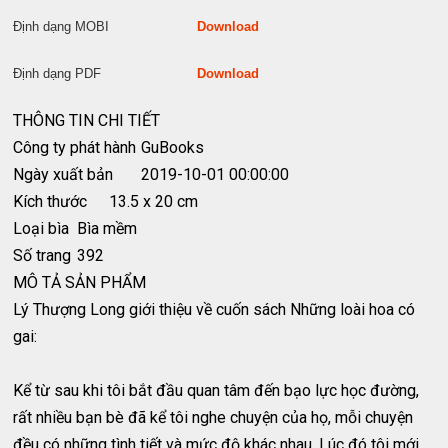
Định dạng MOBI
Download
Định dạng PDF
Download
THÔNG TIN CHI TIẾT
Công ty phát hành
GuBooks
Ngày xuất bản
2019-10-01 00:00:00
Kích thước
13.5 x 20 cm
Loại bìa
Bìa mềm
Số trang
392
MÔ TẢ SẢN PHẨM
Lý Thượng Long giới thiệu về cuốn sách Những loài hoa có
gai:
Kể từ sau khi tôi bắt đầu quan tâm đến bạo lực học đường,
rất nhiều bạn bè đã kể tôi nghe chuyện của họ, mỗi chuyện
đều có những tình tiết và mức độ khác nhau. Lúc đó tôi mới