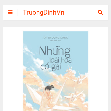
TruongDinhVn
Chia sẽ ebook,
các khóa học,
phần mềm học
tập miễn phí