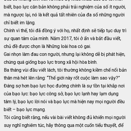
biết, bạo lực căn bản không phải trải nghiệm của số ít người,
mà ngược lại, nó là kết quả tất nhiên của đa số những người
chỉ biết im lặng.
Chính vì thế, tôi đã đồng ý với họ, nhất định sẽ tiếp tục duy trì
sự quan tâm của mình. Năm 2017, tôi ở ẩn và bắt đầu viết,
chủ đề được chọn là Những loài hoa có gai.
Gai nhọn làm đau con người, nhưng lại không dễ bị phát hiện,
chúng quá giống bạo lực trong xã hội hòa bình.
Ba tháng vùi đầu viết lách, tôi thường không kiềm chế nổi bản
thân mà hét lên rằng: “Thế giới này rốt cuộc làm sao vậy?”
Đáng sợ hơn bạo lực học đường chính là sự tồn tại khắp nơi
của bạo lực: bạo lực công sở, bạo lực lạnh hay lạm dụng
tâm lý, bạo lực lời nói và bạo lực mà hiện nay mọi người đều
biết – bạo lực mạng.
Tôi cũng biết rằng, nếu vài bài viết không đủ khiến mọi người
suy nghĩ nghiêm túc, hãy thông qua một cuốn tiểu thuyết, để