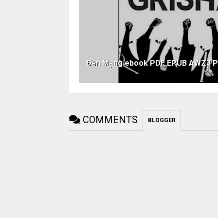
Đền Mạng ebook PDF EPUB AWZ3 
COMMENTS
BLOGGER