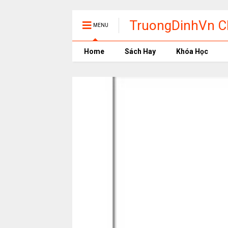
TruongDinhVn Ch
MENU
phần mềm học t
Home
Sách Hay
Khóa Học