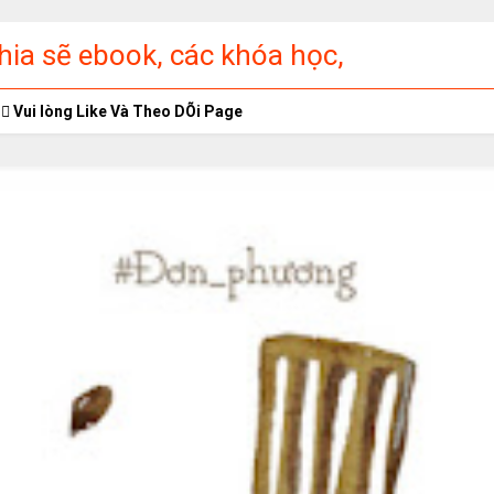
ia sẽ ebook, các khóa học,
ập miễn phí
Vui lòng Like Và Theo DÕi Page