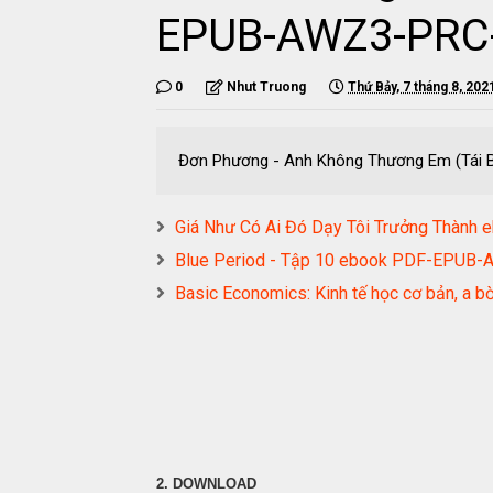
EPUB-AWZ3-PRC
0
Nhut Truong
Thứ Bảy, 7 tháng 8, 202
Đơn Phương - Anh Không Thương Em (Tái
Giá Như Có Ai Đó Dạy Tôi Trưởng Thà
Blue Period - Tập 10 ebook PDF-EPU
Basic Economics: Kinh tế học cơ bản, a
2. DOWNLOAD