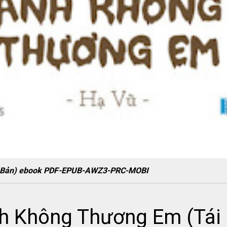
i Bản) ebook PDF-EPUB-AWZ3-PRC-MOBI
h Không Thương Em (Tái 