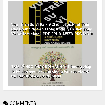
Vượt Trên Sự Vĩ Đại - 9 Chiến Lược Phát Triển
Cho Doanh Nghiệp Trong Kỉ Nguyên Biến Động
Và Đổi Mới ebook PDF-EPUB-AWZ3-PRC-MOBI
TÂM LÝ HỌC THAY ĐỔI HÀNH VI: Phương pháp
từ bỏ thói quen xấu mà không tốn sức ebook
PDF-EPUB-AWZ3-PRC-MOBI
COMMENTS