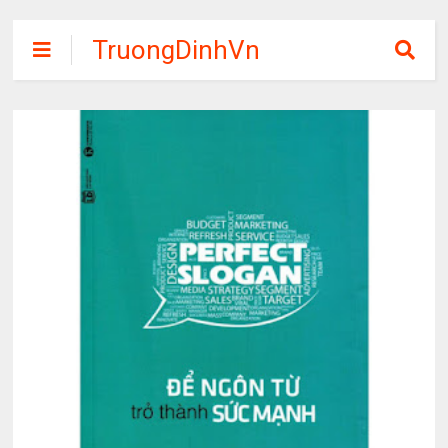
TruongDinhVn
Chia sẽ ebook,
các khóa học,
phần mềm học
tập miễn phí