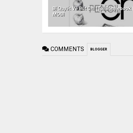
Bí Quyết Vẽ Bút Chì (Tái Bản) ebo
MOBI
COMMENTS
BLOGGER