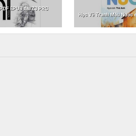
ok PDF EPUB AWZ3 PRC
Học Vẽ Tranh Màu Nước