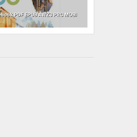
 ebook PDF EPUB AWZ3 PRC MOBI