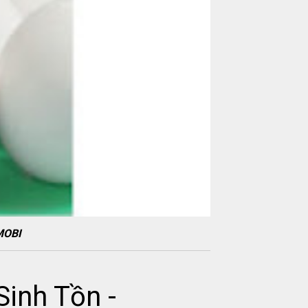
MOBI
inh Tồn -