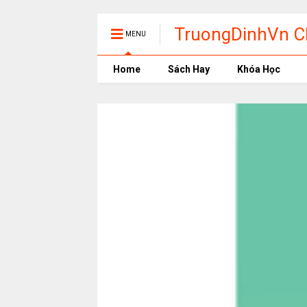
TruongDinhVn Ch
MENU
phần mềm học t
Home
Sách Hay
Khóa Học