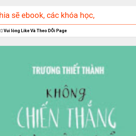
ia sẽ ebook, các khóa học,
ập miễn phí
Vui lòng Like Và Theo DÕi Page