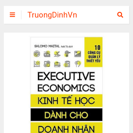
TruongDinhVn
Chia sẽ ebook,
các khóa học,
phần mềm học
tập miễn phí