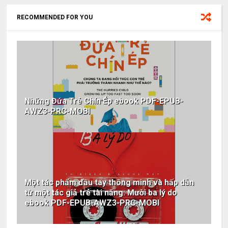
RECOMMENDED FOR YOU
Những Đứa Trẻ Chín Ép ebook PDF-EPUB-
AWZ3-PRC-MOBI
Một tác phẩm đầu tay thông minh và hấp dẫn
từ một tác giả trẻ tài năng: Mười ba lý do
ebook PDF-EPUB-AWZ3-PRC-MOBI