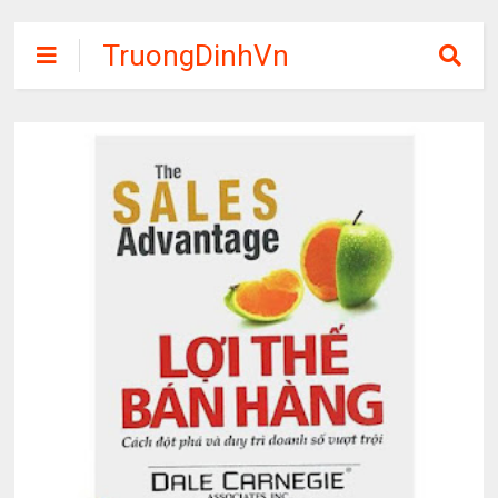
TruongDinhVn
Chia sẽ ebook,
các khóa học,
phần mềm học
tập miễn phí