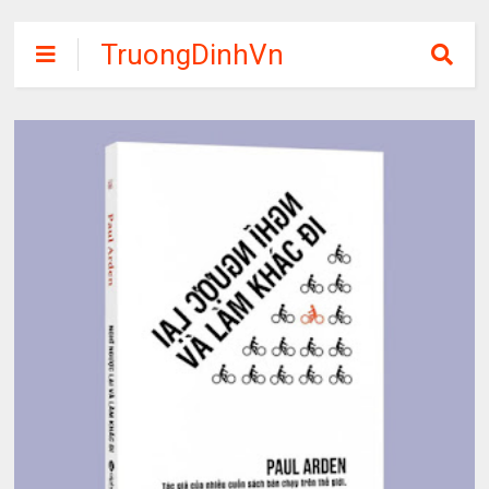
TruongDinhVn
Chia sẽ ebook,
các khóa học,
phần mềm học
tập miễn phí