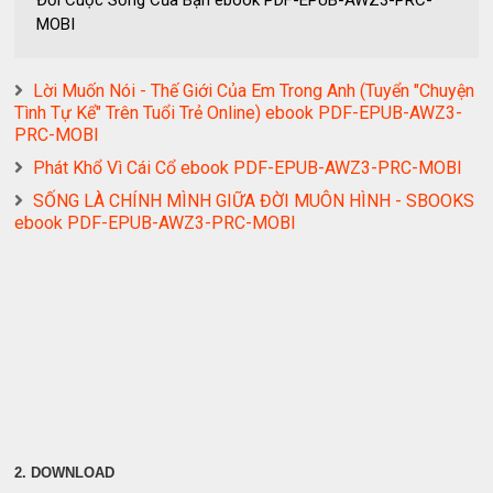
Đổi Cuộc Sống Của Bạn ebook PDF-EPUB-AWZ3-PRC-
MOBI
Lời Muốn Nói - Thế Giới Của Em Trong Anh (Tuyển "Chuyện
Tình Tự Kể" Trên Tuổi Trẻ Online) ebook PDF-EPUB-AWZ3-
PRC-MOBI
Phát Khổ Vì Cái Cổ ebook PDF-EPUB-AWZ3-PRC-MOBI
SỐNG LÀ CHÍNH MÌNH GIỮA ĐỜI MUÔN HÌNH - SBOOKS
ebook PDF-EPUB-AWZ3-PRC-MOBI
2. DOWNLOAD