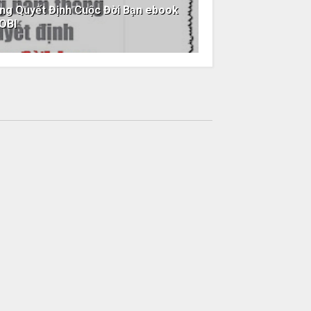
ng Quyết Định Cuộc Đời Bạn ebook
OBI