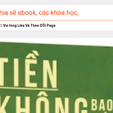
ia sẽ ebook, các khóa học,
ập miễn phí
Vui lòng Like Và Theo DÕi Page