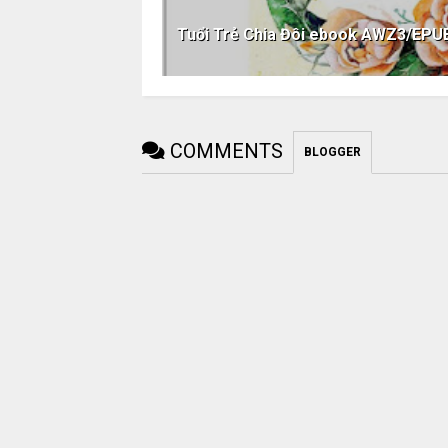
Tuổi Trẻ Chia Đôi ebook AWZ3/EP
COMMENTS
BLOGGER