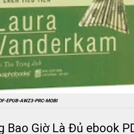
k PDF-EPUB-AWZ3-PRC-MOBI
ng Bao Giờ Là Đủ ebook 