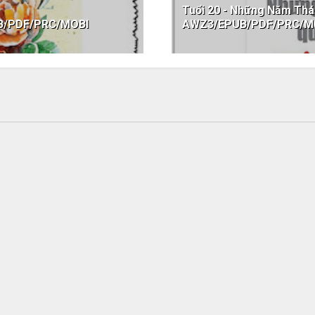
Tuổi 20 - Những Năm Thá
UB/PDF/PRC/MOBI
AWZ3/EPUB/PDF/PRC/M