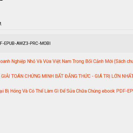
1
 PDF-EPUB-AWZ3-PRC-MOBI
Doanh Nghiệp Nhỏ Và Vừa Việt Nam Trong Bối Cảnh Mới (Sách
IẢI TOÁN CHỨNG MINH BẤT ĐẲNG THỨC - GIÁ TRỊ LỚN NHẤT 
 Lẻ Lại Bị Hỏng Và Có Thể Làm Gì Để Sửa Chữa Chúng ebook PD