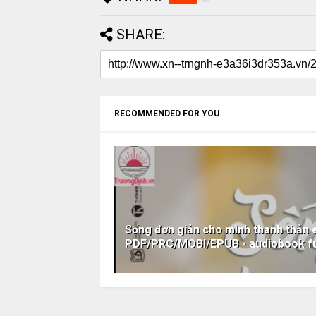
SHARE:
RECOMMENDED FOR YOU
Sống đơn giản cho mình thanh thản
PDF/PRC/MOBI/EPUB - audiobook fu