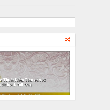
ệ Thuật Kiếm Tiền ebook
diobook full free