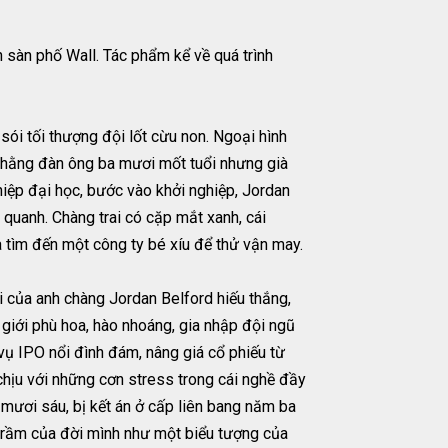
n sàn phố Wall. Tác phẩm kể về quá trình
sói tối thượng đội lốt cừu non. Ngoại hình
t thằng đàn ông ba mươi mốt tuổi nhưng già
hiệp đại học, bước vào khởi nghiệp, Jordan
y quanh. Chàng trai có cặp mắt xanh, cái
 tìm đến một công ty bé xíu để thử vận may.
i của anh chàng Jordan Belford hiếu thắng,
 giới phù hoa, hào nhoáng, gia nhập đội ngũ
vụ IPO nổi đình đám, nâng giá cổ phiếu từ
 chịu với những cơn stress trong cái nghề đầy
i mươi sáu, bị kết án ở cấp liên bang năm ba
 trầm của đời mình như một biểu tượng của