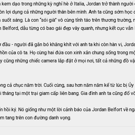
em dạo trong những kỳ nghỉ hè ở Italia, Jordan trở thành người 
còn lợi dụng cả những người thân bên mình. Anh ta cũng sớm học 
m suốt sáng. Là con “sói già” vô cùng tỉnh táo trên thương trường, 
Belford, dẫu từng có bao gái đẹp vây quanh, nhưng kết cục vẫn là
ợ đầu - người đã gắn bó khăng khít với anh ta khi còn hàn vi, Jo
ồn của cô ta. Họ cùng hai đứa con xinh xắn chung sống trong một
 tụy cũng những chiếc camera lắp đặt ở mọi nơi, tất cả những đồ v
trong cả chục năm trời. Cuối cùng, sau hơn năm năm kể từ lúc bị Ủ
i tháng tại một trại giam cấp liên bang. Gia đình anh ta cũng đổ v
n hồi ký. Nó giống như một lời cảnh báo của Jordan Belfort về ng
ềm tang trên con đường danh vọng.