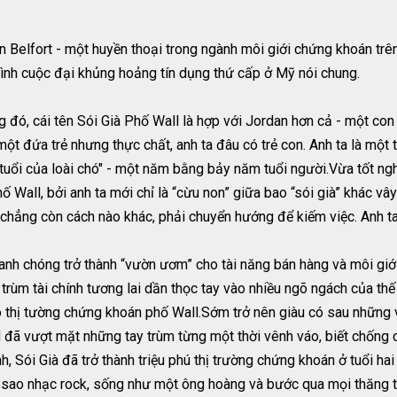
n Belfort - một huyền thoại trong ngành môi giới chứng khoán trê
 tình cuộc đại khủng hoảng tín dụng thứ cấp ở Mỹ nói chung.
g đó, cái tên Sói Già Phố Wall là hợp với Jordan hơn cả - một con 
một đứa trẻ nhưng thực chất, anh ta đâu có trẻ con. Anh ta là mộ
tuổi của loài chó" - một năm bằng bảy năm tuổi người.Vừa tốt ng
 Wall, bởi anh ta mới chỉ là “cừu non” giữa bao “sói già” khác vâ
chẳng còn cách nào khác, phải chuyển hướng để kiếm việc. Anh ta
nhanh chóng trở thành “vườn ươm” cho tài năng bán hàng và môi giớ
trùm tài chính tương lai dần thọc tay vào nhiều ngõ ngách của thế
o thị tường chứng khoán phố Wall.Sớm trở nên giàu có sau những 
rd đã vượt mặt những tay trùm từng một thời vênh váo, biết chống
nh, Sói Già đã trở thành triệu phú thị trường chứng khoán ở tuổi ha
ôi sao nhạc rock, sống như một ông hoàng và bước qua mọi thăng