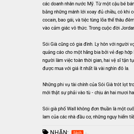
các doanh nhân nước Mỹ. Từ một cậu bé bán k
bằng những mánh lới xoay đủ chiều, có khi 
cocain, bao gái, và tiệc tùng lõa thể thâu đê
vào cảm giác vô thức. Trong cuộc đời Jordan 
Sói Già cũng có gia đình. Ly hôn với người v
quảng cáo cho một hãng bia bởi vẻ đẹp hớp h
người làm việc toàn thời gian, hai vệ sĩ tận
được mua với giá ít nhất là vài nghìn đô la.
Những phi vụ tài chính của Sói Già trót lọt 
mới thật sự phải vào tù - chịu án hai mươi ha
Sói già phố Wall không đơn thuần là một cuố
lam của các nhà đầu cơ, những nguy hiểm ti
NHÃN:
Sách