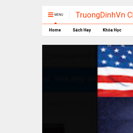
TruongDinhVn Ch
MENU
phần mềm học t
Home
Sách Hay
Khóa Học