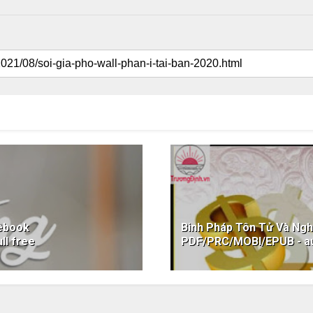
 ebook
Binh Pháp Tôn Tử Và Ngh
ll free
PDF/PRC/MOBI/EPUB - au