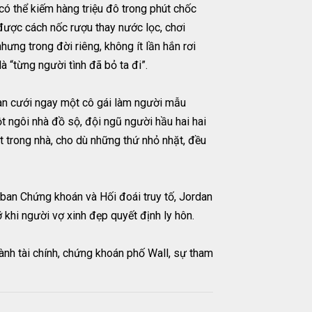
có thể kiếm hàng triệu đô trong phút chốc
được cách nốc rượu thay nước lọc, chơi
nhưng trong đời riêng, không ít lần hắn rơi
 “từng người tình đã bỏ ta đi”.
rdan cưới ngay một cô gái làm người mẫu
 ngôi nhà đồ sộ, đội ngũ người hầu hai hai
ật trong nhà, cho dù những thứ nhỏ nhặt, đều
y ban Chứng khoán và Hối đoái truy tố, Jordan
ỡ khi người vợ xinh đẹp quyết định ly hôn.
ành tài chính, chứng khoán phố Wall, sự tham