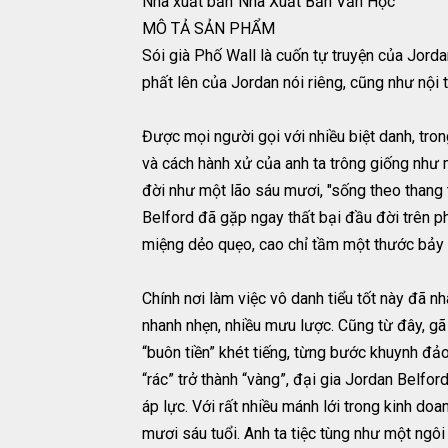
Nhà xuất bản
Nhà Xuất Bản Văn Học
MÔ TẢ SẢN PHẨM
Sói già Phố Wall là cuốn tự truyện của Jorda
phất lên của Jordan nói riêng, cũng như nội
Được mọi người gọi với nhiều biệt danh, tron
và cách hành xử của anh ta trông giống như 
đời như một lão sáu mươi, "sống theo thang 
Belford đã gặp ngay thất bại đầu đời trên phố
miệng dẻo quẹo, cao chỉ tầm một thước bảy 
Chính nơi làm việc vô danh tiểu tốt này đã 
nhanh nhẹn, nhiều mưu lược. Cũng từ đây, gã 
“buôn tiền” khét tiếng, từng bước khuynh đả
“rác” trở thành “vàng”, đại gia Jordan Belfo
áp lực. Với rất nhiều mánh lới trong kinh doa
mươi sáu tuổi. Anh ta tiệc tùng như một ng