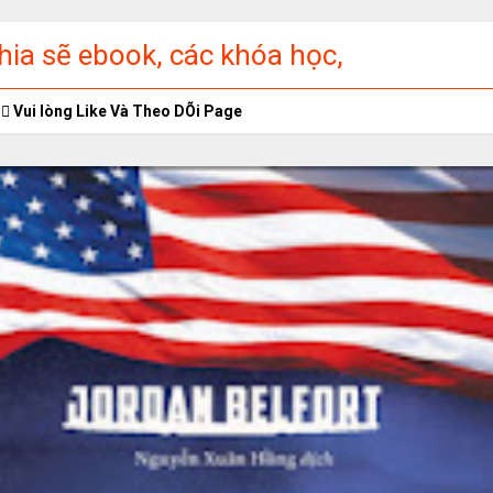
ia sẽ ebook, các khóa học,
ập miễn phí
Vui lòng Like Và Theo DÕi Page