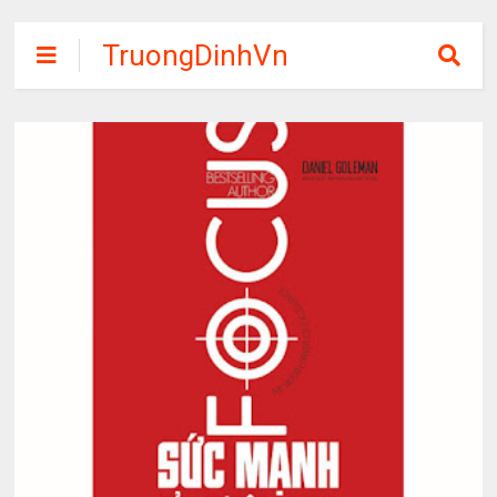
TruongDinhVn
Chia sẽ ebook,
các khóa học,
phần mềm học
tập miễn phí