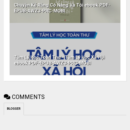
Chuyện Kể Rằng Có Nàng Và Tôi ebook PDF-
EPUB-AWZ3-PRC-MOBI
Tâm Lý Học Toàn Thư - Tâm Lý Học Xã Hội
ebook PDF-EPUB-AWZ3-PRC-MOBI
COMMENTS
BLOGGER