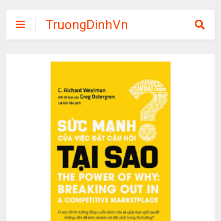
TruongDinhVn
Chia sẽ ebook,
các khóa học,
phần mềm học
tập miễn phí