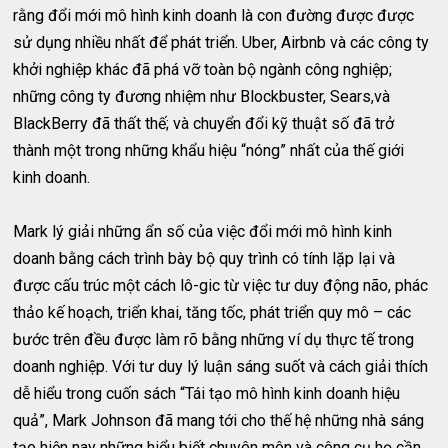
rằng đổi mới mô hình kinh doanh là con đường được được
sử dụng nhiều nhất để phát triển. Uber, Airbnb và các công ty
khởi nghiệp khác đã phá vỡ toàn bộ ngành công nghiệp;
những công ty đương nhiệm như Blockbuster, Sears,và
BlackBerry đã thất thế; và chuyển đổi kỹ thuật số đã trở
thành một trong những khẩu hiệu “nóng” nhất của thế giới
kinh doanh.
Mark lý giải những ẩn số của việc đổi mới mô hình kinh
doanh bằng cách trình bày bộ quy trình có tính lặp lại và
được cấu trúc một cách lô-gic từ việc tư duy động não, phác
thảo kế hoạch, triển khai, tăng tốc, phát triển quy mô – các
bước trên đều được làm rõ bằng những ví dụ thực tế trong
doanh nghiệp. Với tư duy lý luận sáng suốt và cách giải thích
dễ hiểu trong cuốn sách “Tái tạo mô hình kinh doanh hiệu
quả”, Mark Johnson đã mang tới cho thế hệ những nhà sáng
tạo hiện nay những hiểu biết chuyên môn và công cụ họ cần