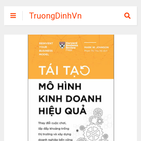
TruongDinhVn
Chia sẽ ebook,
các khóa học,
phần mềm học
tập miễn phí