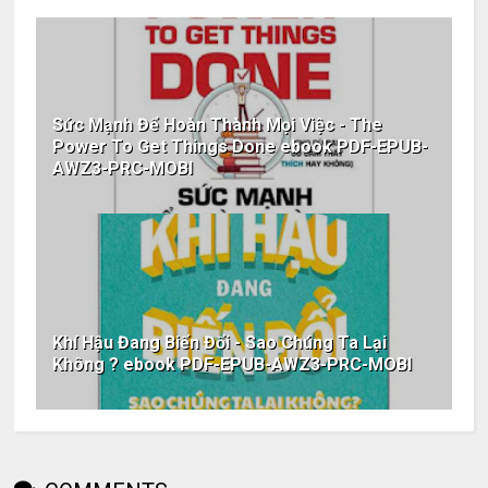
Sức Mạnh Để Hoàn Thành Mọi Việc - The
Power To Get Things Done ebook PDF-EPUB-
AWZ3-PRC-MOBI
Khí Hậu Đang Biến Đổi - Sao Chúng Ta Lại
Không ? ebook PDF-EPUB-AWZ3-PRC-MOBI