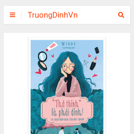
TruongDinhVn
Chia sẽ ebook,
các khóa học,
phần mềm học
tập miễn phí