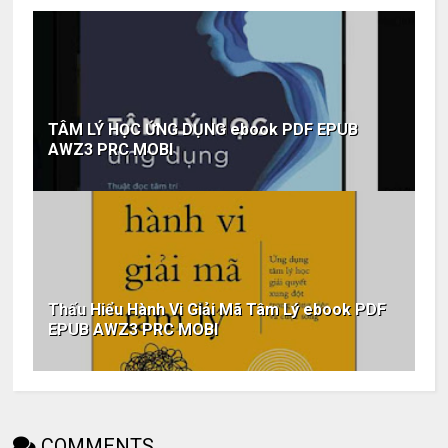
TÂM LÝ HỌC ỨNG DỤNG ebook PDF EPUB
AWZ3 PRC MOBI
Thấu Hiểu Hành Vi Giải Mã Tâm Lý ebook PDF
EPUB AWZ3 PRC MOBI
COMMENTS