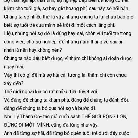
Sợ thất nghiệp, thất tình, sự nghiệp bấp bênh, không có tiết
kiệm cho tuổi già, sợ bây giờ hoang phí, sau này sẽ hối hận.
Chúng ta sợ nhiều thứ là vậy, nhưng chúng ta lại chưa bao giờ
biết sợ tuổi trẻ của mình sẽ trôi đi một cách lãng phí.
Liệu, những nỗi sợ đó là đúng hay sai, chôn vùi tuổi trẻ trong
công việc, cho sự nghiệp, để những năm tháng về sau an
nhàn là nên hay không nên?
Chúng ta nào đâu biết được, vì thậm chí không ai đoán được
ngày mai.
Vậy thì có gì để mà sợ hãi cái tương lai thậm chí còn chưa
xảy đến?
Thế giới ngoài kia có rất nhiều điều tuyệt vời.
Và đáng để chúng ta khám phá, đáng để chúng ta đánh đổi,
đáng để chúng ta bỏ qua nỗi sợ và bước đi.
Như Lý Thành Cơ- tác giả cuốn sách THẾ GIỚI RỘNG LỚN,
ĐỪNG ĐI MỘT MÌNH, cũng đã từng như vậy.
Anh đã từng sợ hãi, đã từng bỏ quên tuổi trẻ dưới đáy cuộc