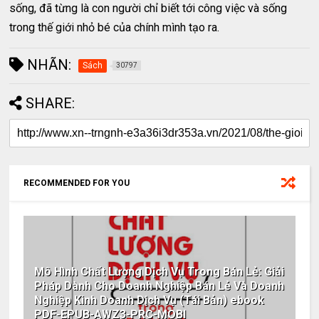
sống, đã từng là con người chỉ biết tới công việc và sống
trong thế giới nhỏ bé của chính mình tạo ra.
NHÃN:
Sách
30797
SHARE:
RECOMMENDED FOR YOU
Mô Hình Chất Lượng Dịch Vụ Trong Bán Lẻ: Giải
Pháp Dành Cho Doanh Nghiệp Bán Lẻ Và Doanh
Nghiệp Kinh Doanh Dịch Vụ (Tái Bản) ebook
PDF-EPUB-AWZ3-PRC-MOBI