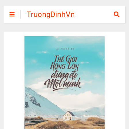
TruongDinhVn
Chia sẽ ebook,
các khóa học,
phần mềm học
tập miễn phí